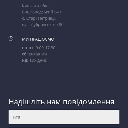
Київська обл.,
Вишгородський р-н
с. Старі Петрівці,
вул. Дубровського 8б

МИ ПРАЦЮЄМО
пн-пт:
9:00-17:30
сб:
вихідний
нд:
вихідний
Надішліть нам повідомлення