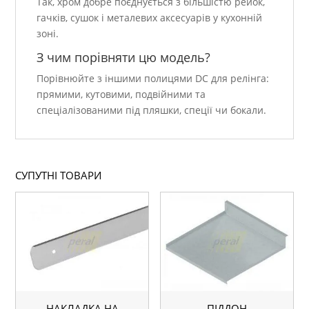
Так, хром добре поєднується з більшістю рейок,
гачків, сушок і металевих аксесуарів у кухонній
зоні.
З чим порівняти цю модель?
Порівнюйте з іншими полицями DC для релінга:
прямими, кутовими, подвійними та
спеціалізованими під пляшки, спеції чи бокали.
СУПУТНІ ТОВАРИ
НАКЛАДКА НА
ПІДДОН