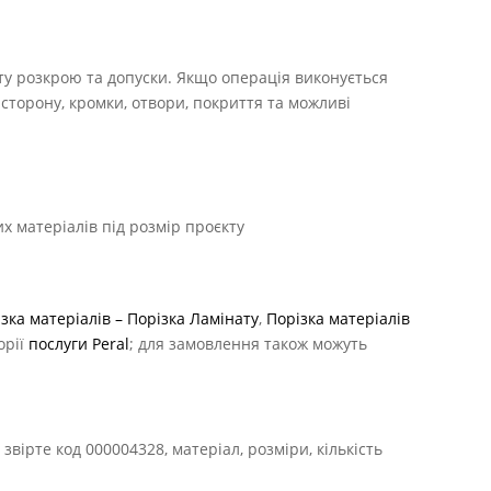
рту розкрою та допуски. Якщо операція виконується
сторону, кромки, отвори, покриття та можливі
х матеріалів під розмір проєкту
зка матеріалів – Порізка Ламінату
,
Порізка матеріалів
орії
послуги Peral
; для замовлення також можуть
вірте код 000004328, матеріал, розміри, кількість