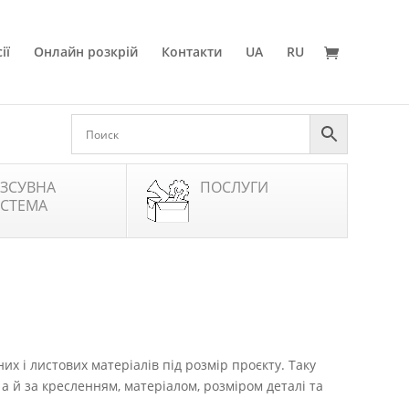
ії
Онлайн розкрій
Контакти
UA
RU
ЗСУВНА
ПОСЛУГИ
СТЕМА
их і листових матеріалів під розмір проєкту. Таку
а й за кресленням, матеріалом, розміром деталі та