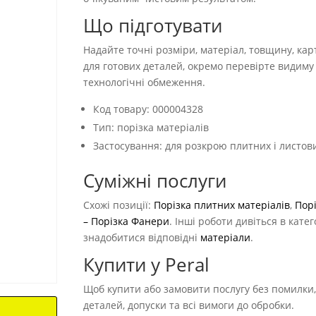
Що підготувати
Надайте точні розміри, матеріал, товщину, ка
для готових деталей, окремо перевірте видиму 
технологічні обмеження.
Код товару: 000004328
Тип: порізка матеріалів
Застосування: для розкрою плитних і листови
Суміжні послуги
Схожі позиції:
Порізка плитних матеріалів
,
Порі
– Порізка Фанери
. Інші роботи дивіться в катег
знадобитися відповідні
матеріали
.
Купити у Peral
Щоб купити або замовити послугу без помилки, з
деталей, допуски та всі вимоги до обробки.