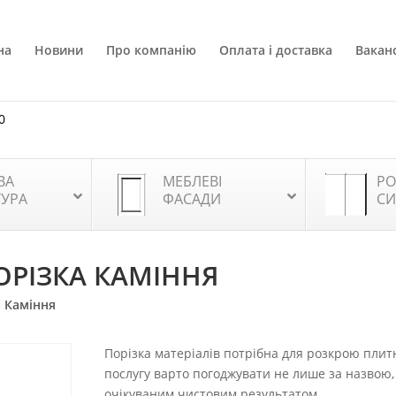
на
Новини
Про компанію
Оплата і доставка
Ваканс
0
ВА
МЕБЛЕВІ
РО
ТУРА
ФАСАДИ
СИ
ПОРІЗКА КАМІННЯ
а Каміння
Порізка матеріалів потрібна для розкрою плитн
послугу варто погоджувати не лише за назвою, 
очікуваним чистовим результатом.