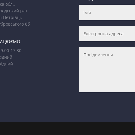
ка обл.,
родський р-н
і Петрівці,
убровського 8б
РАЦЮЄМО
9:00-17:30
ідний
хідний