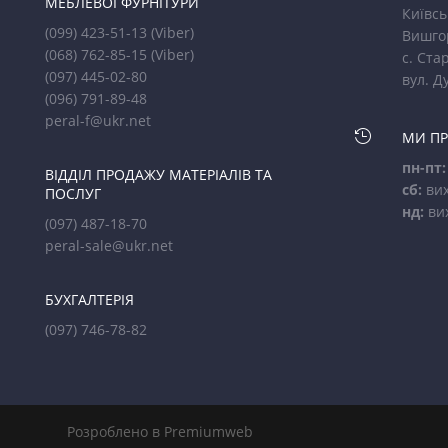
МЕБЛЕВОЇ ФУРНІТУРИ
Київсь
(099) 423-51-13
(Viber)
Вишго
(068) 762-85-15
(Viber)
с. Стар
(097) 445-02-80
вул. Д
(096) 791-89-48
peral-f@ukr.net

МИ П
пн-пт:
ВІДДІЛ ПРОДАЖУ МАТЕРІАЛІВ ТА
сб:
вих
ПОСЛУГ
нд:
ви
(097) 487-18-70
peral-sale@ukr.net
БУХГАЛТЕРІЯ
(097) 746-78-82
Розроблено в Premiumweb