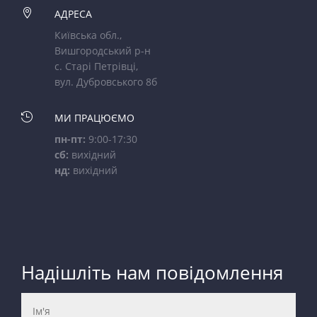

АДРЕСА
Київська обл.,
Вишгородський р-н
с. Старі Петрівці,
вул. Дубровського 8б

МИ ПРАЦЮЄМО
пн-пт:
9:00-17:30
сб:
вихідний
нд:
вихідний
Надішліть нам повідомлення