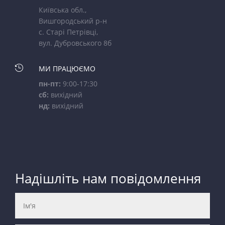
Київська обл.,
Вишгородський р-н
с. Старі Петрівці,
вул. Дубровського 8б

МИ ПРАЦЮЄМО
пн-пт:
9:00-17:30
сб:
вихідний
нд:
вихідний
Надішліть нам повідомлення