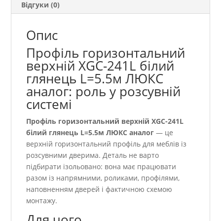
Відгуки (0)
Опис
Профіль горизонтальний
верхній XGC-241L білий
глянець L=5.5м ЛЮКС
аналог: роль у розсувній
системі
Профіль горизонтальний верхній XGC-241L
білий глянець L=5.5м ЛЮКС аналог
— це
верхній горизонтальний профіль для меблів із
розсувними дверима. Деталь не варто
підбирати ізольовано: вона має працювати
разом із напрямними, роликами, профілями,
наповненням дверей і фактичною схемою
монтажу.
Для чого