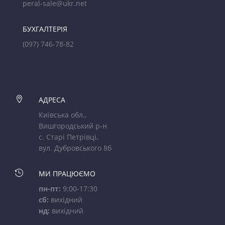
peral-sale@ukr.net
БУХГАЛТЕРІЯ
(097) 746-78-82

АДРЕСА
Київська обл.,
Вишгородський р-н
с. Старі Петрівці,
вул. Дубровського 8б

МИ ПРАЦЮЄМО
пн-пт:
9:00-17:30
сб:
вихідний
нд:
вихідний