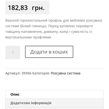
182,83
грн.
Верхній горизонтальний профіль для меблевої розсувної
системи (Білий глянець). Перед купівлею перевірте
товщину наповнення, довжину, колір і сумісність із
вертикальними профілями.
Профіль
Додати в кошик
горизонтальний
верхній
XGC-
241L
Артикул:
39356
Категорія:
Розсувна система
білий
глянець
L=5.5м
ЛЮКС
Опис
аналог
Додаткова інформація
кількість