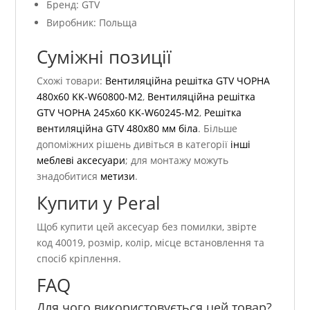
Бренд: GTV
Виробник: Польща
Суміжні позиції
Схожі товари:
Вентиляційна решітка GTV ЧОРНА
480х60 KK-W60800-M2
,
Вентиляційна решітка
GTV ЧОРНА 245х60 KK-W60245-M2
,
Решітка
вентиляційна GTV 480х80 мм біла
. Більше
допоміжних рішень дивіться в категорії
інші
меблеві аксесуари
; для монтажу можуть
знадобитися
метизи
.
Купити у Peral
Щоб купити цей аксесуар без помилки, звірте
код 40019, розмір, колір, місце встановлення та
спосіб кріплення.
FAQ
Для чого використовується цей товар?