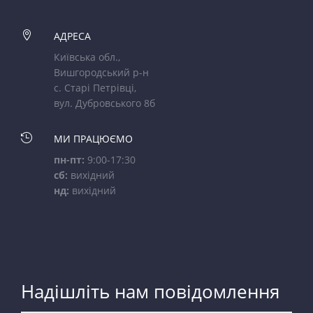

АДРЕСА
Київська обл.,
Вишгородський р-н
с. Старі Петрівці,
вул. Дубровського 8б

МИ ПРАЦЮЄМО
пн-пт:
9:00-17:30
сб:
вихідний
нд:
вихідний
Надішліть нам повідомлення