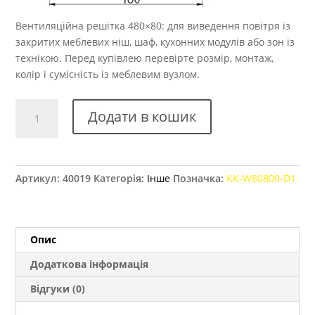
Вентиляційна решітка 480×80: для виведення повітря із
закритих меблевих ніш, шаф, кухонних модулів або зон із
технікою. Перед купівлею перевірте розмір, монтаж,
колір і сумісність із меблевим вузлом.
Решітка
Додати в кошик
вентиляційна
GTV
480х80
мм
Артикул:
40019
Категорія:
Інше
Позначка:
KK-W80800-D1
біла
кількість
Опис
Додаткова інформація
Відгуки (0)