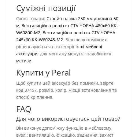
Суміжні позиції
Схожі товари:
Стрейч плівка 250 мм довжина 50
м
,
Вентиляційна решітка GTV ЧОРНА 480х60 KK-
W60800-M2
,
Вентиляційна решітка GTV ЧОРНА
245х60 KK-W60245-M2
. Більше допоміжних
рішень дивіться в категорії
інші меблеві
аксесуари
; для монтажу можуть знадобитися
метизи
.
Купити у Peral
Щоб купити цей аксесуар без помилки, звірте
код 37457, розмір, колір, місце встановлення та
спосіб кріплення.
FAQ
Для чого використовується цей товар?
Він виконує допоміжну функцію в меблевому
вузлі: вентиляцію, фіксацію, з’єднання, захист