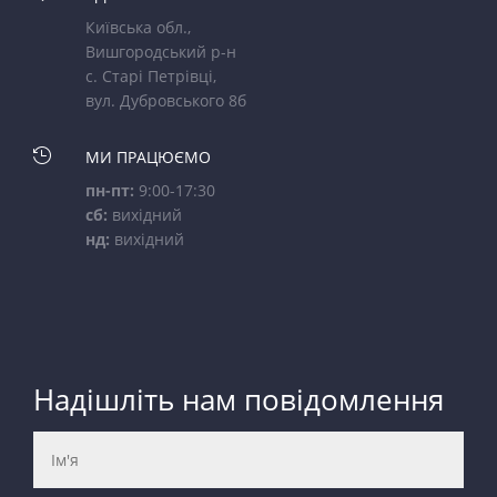
Київська обл.,
Вишгородський р-н
с. Старі Петрівці,
вул. Дубровського 8б

МИ ПРАЦЮЄМО
пн-пт:
9:00-17:30
сб:
вихідний
нд:
вихідний
Надішліть нам повідомлення