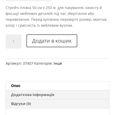
Стрейч-плівка 50 см x 250 м: для пакування, захисту й
фіксації меблевих деталей під час зберігання або
перевезення. Перед купівлею перевірте розмір, монтаж,
колір і сумісність із меблевим вузлом.
Стрейч
Додати в кошик
плівка
250
мм
довжина
Артикул:
37457
Категорія:
Інше
50
м
кількість
Опис
Додаткова інформація
Відгуки (0)