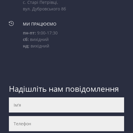
с. Старі Петрівці,
вул. Дубровського 8б

МИ ПРАЦЮЄМО
пн-пт:
9:00-17:30
сб:
вихідний
нд:
вихідний
Надішліть нам повідомлення