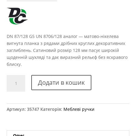
DN 87/128 G5 UN 8706/128 аналог — матово-нікелева
вигнута планка з рядами дрібних круглих декоративних
заглиблень. Сатиновий розмір 128 мм пасує широкій
щоденній шухляді та дає виразний рельєф без яскравого
блиску.
Ручка
Додати в кошик
меблева
DN
87/128
G5
Артикул:
35747
Категорія:
Меблеві ручки
UN
8706/128
аналог
кількість
Опис