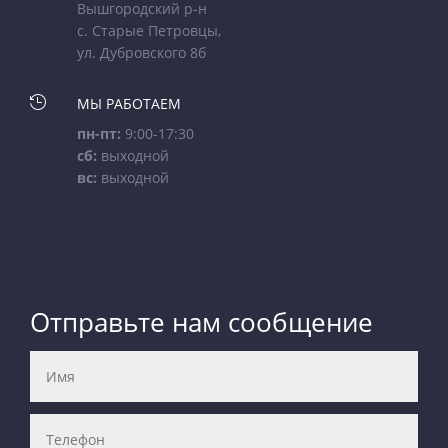
Вышгородский р-н
с. Старые Петровцы,
ул. Дубровского 8б

МЫ РАБОТАЕМ
пн-пт:
9:00-17:30
сб:
выходной
вс:
выходной
Отправьте нам сообщение