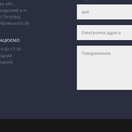
ка обл.,
родський р-н
і Петрівці,
убровського 8б
РАЦЮЄМО
9:00-17:30
ідний
хідний