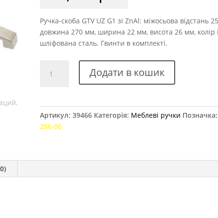
Ручка-скоба GTV UZ G1 зі ZnAl: міжосьова відстань 2
довжина 270 мм, ширина 22 мм, висота 26 мм, колір і
шліфована сталь. Гвинти в комплекті.
Ручка
Додати в кошик
меблева
GTV
UZ
G1,
Артикул:
39466
Категорія:
Меблеві ручки
Позначка
256
256-06
мм
інокс
кількість
0)