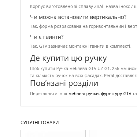
Корпус виготовлено зі сплаву ZnAl; назва інокс /
Чи можна встановити вертикально?
Так, форма розрахована на горизонтальний і вер
Чи є гвинти?
Так, GTV зазначає монтажні гвинти в комплекті.
Де купити цю ручку
Щоб купити Ручка меблева GTV UZ G1, 256 мм інок
та кількість ручок на всіх фасадах. Peral доставл
Пов’язані розділи
Перегляньте інші
меблеві ручки
,
фурнітуру GTV
та
СУПУТНІ ТОВАРИ