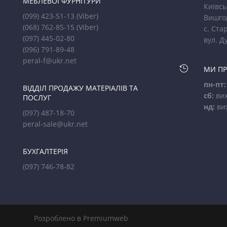
МЕБЛЕВОЇ ФУРНІТУРИ
Київсь
(099) 423-51-13
(Viber)
Вишго
(068) 762-85-15
(Viber)
с. Стар
(097) 445-02-80
вул. Д
(096) 791-89-48
peral-f@ukr.net

МИ П
пн-пт:
ВІДДІЛ ПРОДАЖУ МАТЕРІАЛІВ ТА
сб:
вих
ПОСЛУГ
нд:
ви
(097) 487-18-70
peral-sale@ukr.net
БУХГАЛТЕРІЯ
(097) 746-78-82
Розроблено в Premiumweb