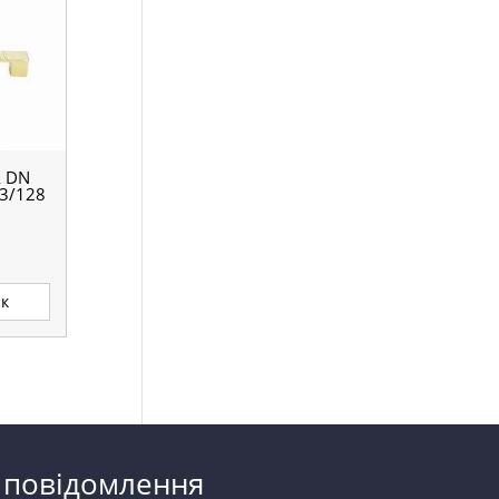
 DN
3/128
ик
 повідомлення