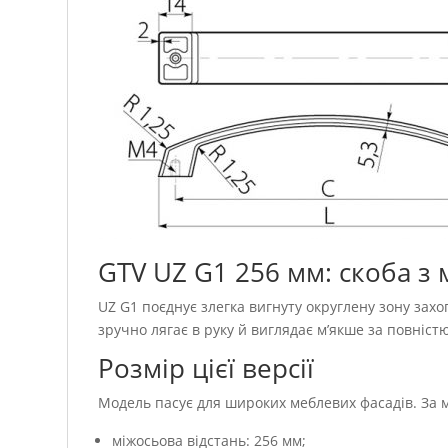
GTV UZ G1 256 мм: скоба з
UZ G1 поєднує злегка вигнуту округлену зону захо
зручно лягає в руку й виглядає м’якше за повністю
Розмір цієї версії
Модель пасує для широких меблевих фасадів. За 
міжосьова відстань: 256 мм;