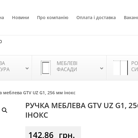
на
Новини
Про компанію
Оплата і доставка
Ваканс
0
ВА
МЕБЛЕВІ
РО
ТУРА
ФАСАДИ
СИ
а меблева GTV UZ G1, 256 мм інокс
РУЧКА МЕБЛЕВА GTV UZ G1, 2
ІНОКС
142,86
грн.