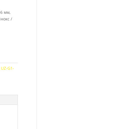
56 мм,
нокс /
:
UZ-G1-