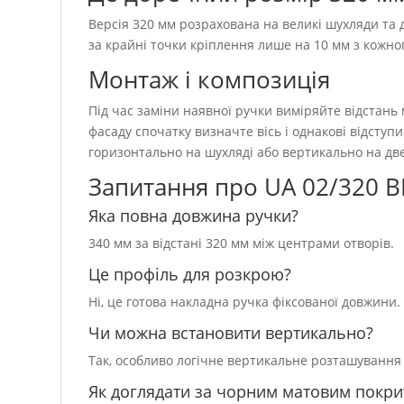
Версія 320 мм розрахована на великі шухляди та д
за крайні точки кріплення лише на 10 мм з кожног
Монтаж і композиція
Під час заміни наявної ручки виміряйте відстань
фасаду спочатку визначте вісь і однакові відсту
горизонтально на шухляді або вертикально на дв
Запитання про UA 02/320 
Яка повна довжина ручки?
340 мм за відстані 320 мм між центрами отворів.
Це профіль для розкрою?
Ні, це готова накладна ручка фіксованої довжини.
Чи можна встановити вертикально?
Так, особливо логічне вертикальне розташування
Як доглядати за чорним матовим покри