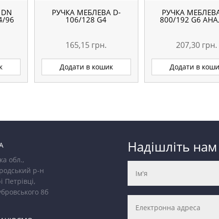
 DN
РУЧКА МЕБЛЕВА D-
РУЧКА МЕБЛЕВА
4/96
106/128 G4
800/192 G6 АН
165,15
грн.
207,30
грн.
к
Додати в кошик
Додати в кош
Надішліть нам
А
ка обл.,
родський р-н
і Петрівці,
убровського 8б