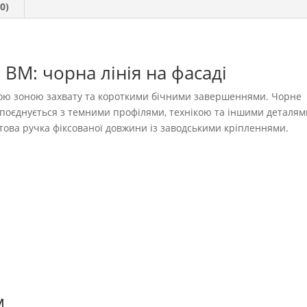
0)
BM: чорна лінія на фасаді
ною зоною захвату та короткими бічними завершеннями. Чорне
 поєднується з темними профілями, технікою та іншими деталям
готова ручка фіксованої довжини із заводськими кріпленнями.
м