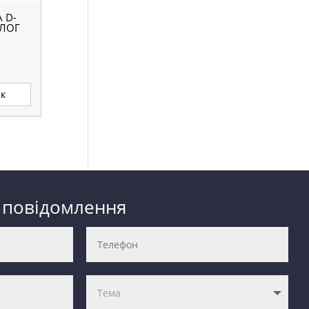
 D-
АЛОГ
ик
 повідомлення