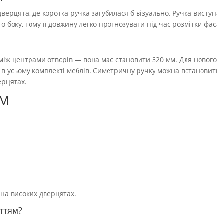
верцята, де коротка ручка загубилася б візуально. Ручка виступ
о боку, тому її довжину легко прогнозувати під час розмітки фас
 між центрами отворів — вона має становити 320 мм. Для нового
пи в усьому комплекті меблів. Симетричну ручку можна встановит
ерцятах.
BM
 на високих дверцятах.
ттям?