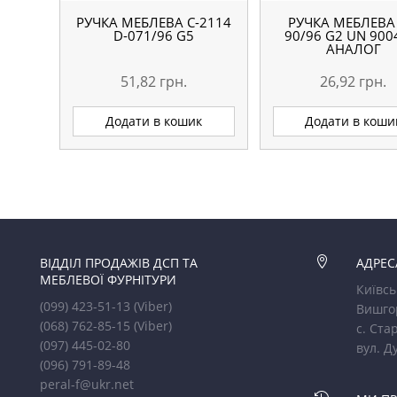
РУЧКА МЕБЛЕВА С-2114
РУЧКА МЕБЛЕВА
D-071/96 G5
90/96 G2 UN 900
АНАЛОГ
51,82
грн.
26,92
грн.
Додати в кошик
Додати в коши
ВІДДІЛ ПРОДАЖІВ ДСП ТА

АДРЕС
МЕБЛЕВОЇ ФУРНІТУРИ
Київсь
(099) 423-51-13
(Viber)
Вишго
(068) 762-85-15
(Viber)
с. Стар
(097) 445-02-80
вул. Д
(096) 791-89-48
peral-f@ukr.net