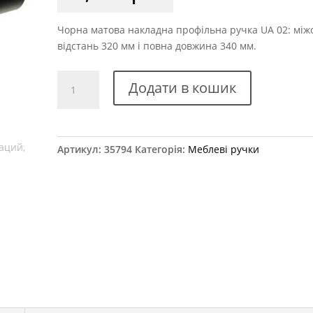
Чорна матова накладна профільна ручка UA 02: між
відстань 320 мм і повна довжина 340 мм.
Ручка
Додати в кошик
профільна
UA
02/0320
BM,
Артикул:
35794
Категорія:
Меблеві ручки
чорний
матовий
кількість