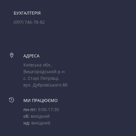
БУХГАЛТЕРІЯ
(097) 746-78-82

АДРЕСА
Київська обл.,
Вишгородський р-н
с. Старі Петрівці,
вул. Дубровського 8б

МИ ПРАЦЮЄМО
пн-пт:
9:00-17:30
сб:
вихідний
нд:
вихідний