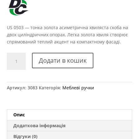
US 0503 — тонка золота асиметрична хвиляста скоба на
двох циліндричних опорах. Легка золота хвиля створює
спрямований теплий акцент на компактному фасаді.
Ручка
Додати в кошик
меблева
US
0503
кількість
Артикул:
3083
Категорія:
Меблеві ручки
Опис
Додаткова інформація
Відгуки (0)