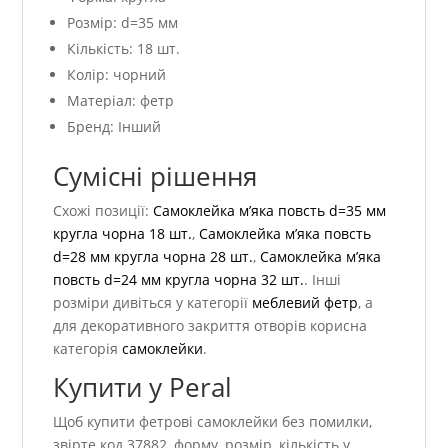
Розмір: d=35 мм
Кількість: 18 шт.
Колір: чорний
Матеріал: фетр
Бренд: Інший
Сумісні рішення
Схожі позиції:
Самоклейка м’яка повсть d=35 мм
кругла чорна 18 шт.
,
Самоклейка м’яка повсть
d=28 мм кругла чорна 28 шт.
,
Самоклейка м’яка
повсть d=24 мм кругла чорна 32 шт.
. Інші
розміри дивіться у категорії
меблевий фетр
, а
для декоративного закриття отворів корисна
категорія
самоклейки
.
Купити у Peral
Щоб купити фетрові самоклейки без помилки,
звірте код 37882, форму, розмір, кількість у