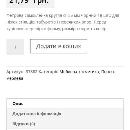
Фетрова самоклейка кругла d=35 мм чорний 18 шт.: для
ніжок стільців, табуретів і невеликих опор. Перед
купівлею перевірте форму, розмір опори та колір.
Самоклейка
Додати в кошик
м'яка
повсть
d=35
мм
Артикул:
37882
Категорії:
Меблева косметика
,
Повсть
кругла
меблева
чорна
18
шт.
кількість
Опис
Додаткова інформація
Відгуки (0)