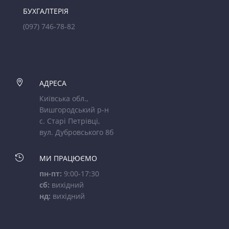
БУХГАЛТЕРІЯ
(097) 746-78-82

АДРЕСА
Київська обл.,
Вишгородський р-н
с. Старі Петрівці,
вул. Дубровського 8б

МИ ПРАЦЮЄМО
пн-пт:
9:00-17:30
сб:
вихідний
нд:
вихідний