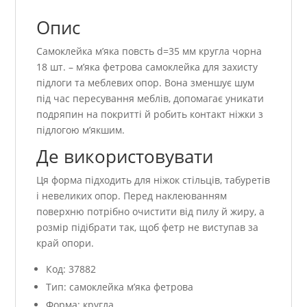
Опис
Самоклейка м’яка повсть d=35 мм кругла чорна
18 шт. – м’яка фетрова самоклейка для захисту
підлоги та меблевих опор. Вона зменшує шум
під час пересування меблів, допомагає уникати
подряпин на покритті й робить контакт ніжки з
підлогою м’якшим.
Де використовувати
Ця форма підходить для ніжок стільців, табуретів
і невеликих опор. Перед наклеюванням
поверхню потрібно очистити від пилу й жиру, а
розмір підібрати так, щоб фетр не виступав за
край опори.
Код: 37882
Тип: самоклейка м’яка фетрова
Форма: кругла