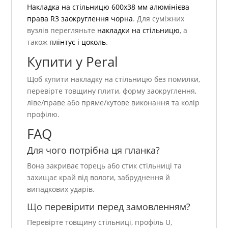
Накладка на стільницю 600х38 мм алюмінієва
права R3 заокруглення чорна
. Для суміжних
вузлів перегляньте
накладки на стільницю
, а
також
плінтус і цоколь
.
Купити у Peral
Щоб купити накладку на стільницю без помилки,
перевірте товщину плити, форму заокруглення,
ліве/праве або пряме/кутове виконання та колір
профілю.
FAQ
Для чого потрібна ця планка?
Вона закриває торець або стик стільниці та
захищає край від вологи, забруднення й
випадкових ударів.
Що перевірити перед замовленням?
Перевірте товщину стільниці, профіль U,