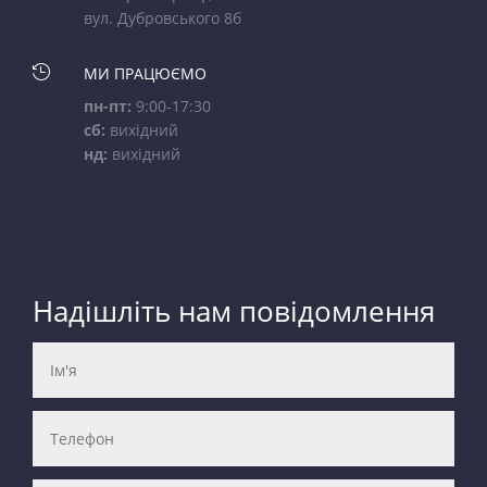
вул. Дубровського 8б

МИ ПРАЦЮЄМО
пн-пт:
9:00-17:30
сб:
вихідний
нд:
вихідний
Надішліть нам повідомлення