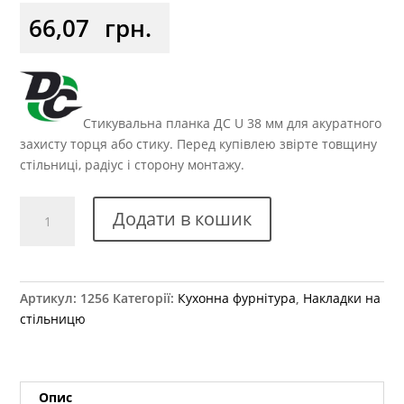
66,07
грн.
Стикувальна планка ДС U 38 мм для акуратного
захисту торця або стику. Перед купівлею звірте товщину
стільниці, радіус і сторону монтажу.
Стикувальна
Додати в кошик
планка
на
стільницю
38мм
Артикул:
1256
Категорії:
Кухонна фурнітура
,
Накладки на
U
стільницю
закруглення
кутова
кількість
Опис