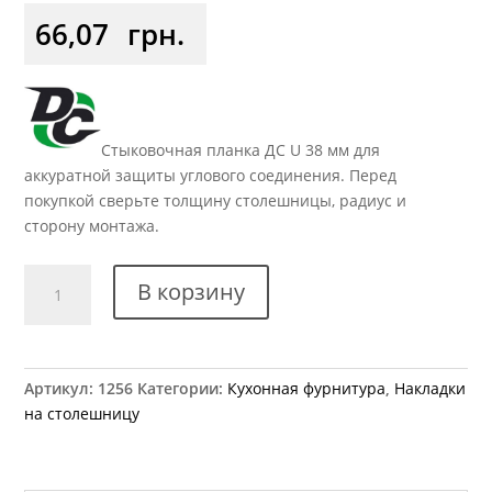
66,07
грн.
Стыковочная планка ДС U 38 мм для
аккуратной защиты углового соединения. Перед
покупкой сверьте толщину столешницы, радиус и
сторону монтажа.
Количество
В корзину
товара
Стыковочная
планка
на
Артикул:
1256
Категории:
Кухонная фурнитура
,
Накладки
столешницу
на столешницу
38мм
U
закругление