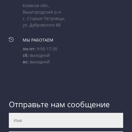
Киевскя обл.,
Вышгородский р-н
с. Старые Петровцы,
ул. Дубровского 8б

МЫ РАБОТАЕМ
пн-пт:
9:00-17:30
сб:
выходной
вс:
выходной
Отправьте нам сообщение