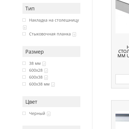
Тип
Накладка на столешницу
8
Стыковочная планка
9
Размер
СТО
ММ 
38 мм
2
600x28
2
600x38
4
600х38 мм
2
Цвет
Черный
4