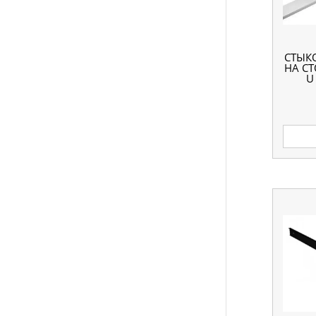
СТЫК
НА С
U