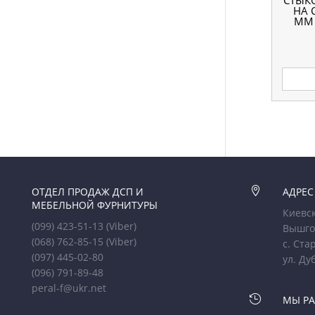
СТЫК
НА 
ММ 
ОТДЕЛ ПРОДАЖ ДСП И

АДРЕС
МЕБЕЛЬНОЙ ФУРНИТУРЫ
Киевск
(099) 423-51-13
(Viber)
Вышго
(068) 762-85-15
(Viber)
с. Ста
(097) 445-02-80
ул. Ду
(096) 791-89-48
peral-f@ukr.net

МЫ Р