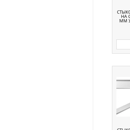
СТЫК
НА 
ММ 