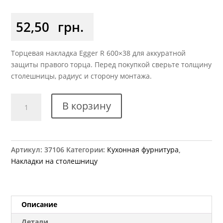
52,50
грн.
Торцевая накладка Egger R 600×38 для аккуратной
защиты правого торца. Перед покупкой сверьте толщину
столешницы, радиус и сторону монтажа.
Количество
В корзину
товара
Накладка
на
столешницу
Артикул:
37106
Категории:
Кухонная фурнитура
,
38
Накладки на столешницу
мм
R
закругление
алюминиевая
Описание
EGGER
Детали