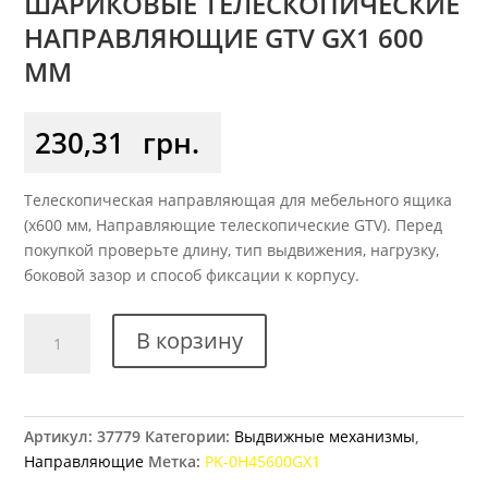
ШАРИКОВЫЕ ТЕЛЕСКОПИЧЕСКИЕ
НАПРАВЛЯЮЩИЕ GTV GX1 600
ММ
230,31
грн.
Телескопическая направляющая для мебельного ящика
(x600 мм, Направляющие телескопические GTV). Перед
покупкой проверьте длину, тип выдвижения, нагрузку,
боковой зазор и способ фиксации к корпусу.
Количество
В корзину
товара
Шариковые
телескопические
направляющие
Артикул:
37779
Категории:
Выдвижные механизмы
,
GTV
Направляющие
Метка:
PK-0H45600GX1
GX1