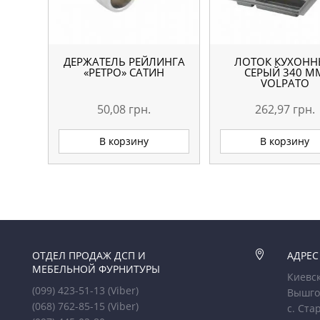
ДЕРЖАТЕЛЬ РЕЙЛИНГА
ЛОТОК КУХОН
«РЕТРО» САТИН
СЕРЫЙ 340 М
VOLPATO
50,08
грн.
262,97
грн.
В корзину
В корзину
ОТДЕЛ ПРОДАЖ ДСП И

АДРЕС
МЕБЕЛЬНОЙ ФУРНИТУРЫ
Киевск
(099) 423-51-13
(Viber)
Вышго
(068) 762-85-15
(Viber)
с. Ста