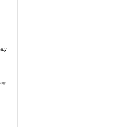
ицу
 или