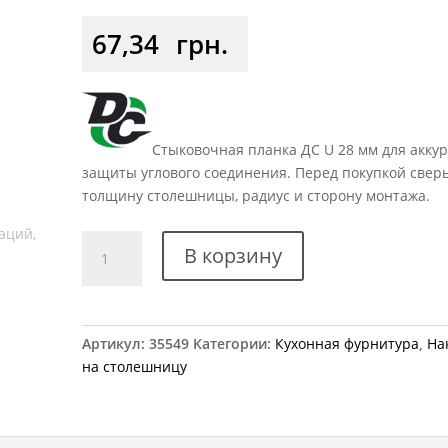
67,34
грн.
Стыковочная планка ДС U 28 мм для акку
защиты углового соединения. Перед покупкой свер
толщину столешницы, радиус и сторону монтажа.
Количество
В корзину
товара
Стыковочная
планка
на
Артикул:
35549
Категории:
Кухонная фурнитура
,
На
столешницу
на столешницу
28
мм
U