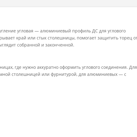
закругление
угловая
угление угловая — алюминиевый профиль ДС для углового
рывает край или стык столешницы, помогает защитить торец о
ыглядит собранной и законченной.
ицах, где нужно аккуратно оформить углового соединения. Дл
емной столешницей или фурнитурой, для алюминиевых — с