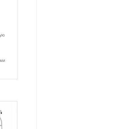
чую
ями