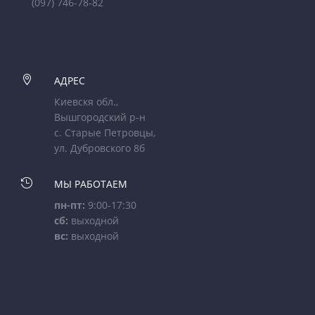
(097) 746-78-82

АДРЕС
Киевскя обл.,
Вышгородский р-н
с. Старые Петровцы,
ул. Дубровского 8б

МЫ РАБОТАЕМ
пн-пт:
9:00-17:30
сб:
выходной
вс:
выходной