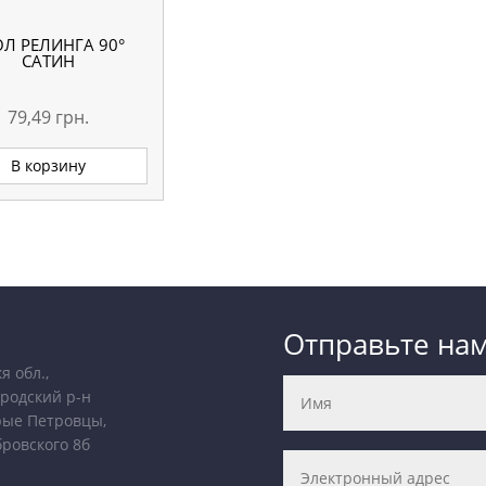
ОЛ РЕЛИНГА 90°
САТИН
79,49
грн.
В корзину
Отправьте на
я обл.,
родский р-н
рые Петровцы,
бровского 8б