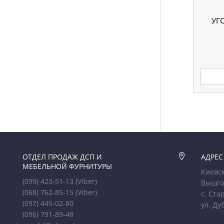
УГ
ОТДЕЛ ПРОДАЖ ДСП И

АДРЕС
МЕБЕЛЬНОЙ ФУРНИТУРЫ
Киевск
(099) 423-51-13
(Viber)
Вышго
(068) 762-85-15
(Viber)
с. Ста
(097) 445-02-80
ул. Ду
(096) 791-89-48