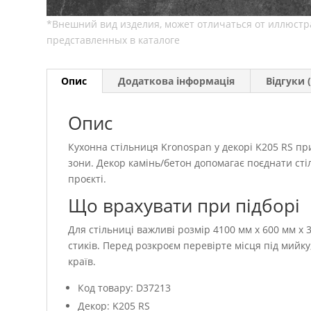
Опис
Додаткова інформація
Відгуки (
Опис
Кухонна стільниця Kronospan у декорі K205 RS при
зони. Декор камінь/бетон допомагає поєднати ст
проєкті.
Що врахувати при підборі
Для стільниці важливі розмір 4100 мм x 600 мм x 3
стиків. Перед розкроєм перевірте місця під мийк
країв.
Код товару: D37213
Декор: K205 RS