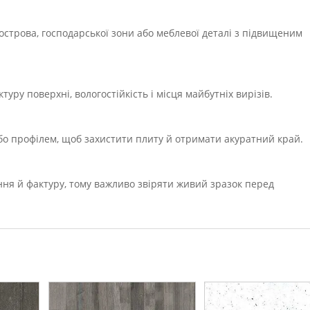
 острова, господарської зони або меблевої деталі з підвищеним
уру поверхні, вологостійкість і місця майбутніх вирізів.
або профілем, щоб захистити плиту й отримати акуратний край.
ння й фактуру, тому важливо звіряти живий зразок перед