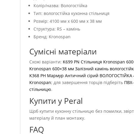
Колір/назва: Вологостійка
Тип: вологостійка кухонна стільниця
Розмір: 4100 мм x 600 мм x 38 мм
Структура: RS – камінь
Бренд: Kronospan
Сумісні матеріали
Схожі варіанти:
K699 PN Стільниця Kronospan 600
Kronospan 600×38 мм Залізний камінь вологостій
K368 PH Мармур Античний сірий ВОЛОГОСТІЙКА 
Kronospan
; для завершення торців підберіть
ПВХ-
стільницю
.
Купити у Peral
Щоб купити кухонну стільницю без помилки, звірте
матеріалу й план монтажу.
FAQ