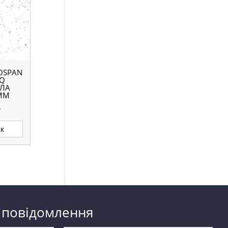
OSPAN
SQ
ІЛА
 ММ
.
ик
 повідомлення