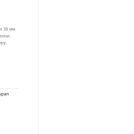
 x 38 мм
 зони.
ру,
ospan