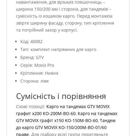
навантаження, для вузьких пляшочниць –
ширина 150/200 мм і сторона, для тандемів –
сумісність із кошиком карго. Перед монтажем
звірте ширину фасаду, сторону, тип кріплення
та потрібний зазор у корпусі.
Код: 40082
Тип: комплект напрямних для карго
Бренд: GTV
Серія: Movix Pro
Кріплення: Нижнє
Сторона: ліве
Сумісність і порівняння
Схожі позиції:
Карго на тандемах GTV MOVIX
графит х200 KO-200M-BO-60
,
Карго на тандемах
GTV MOVIX графіт х150 KO-150M-BO-60
,
Тандем
до карго GTV MOVIX KO-150/200M-BO-01/60
праве
. Для підбору всієї групи перегляньте