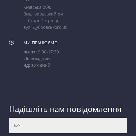
Київська обл.,
Вишгородський р-н
с. Старі Петрівці,
вул. Дубровського 8б

МИ ПРАЦЮЄМО
пн-пт:
9:00-17:30
сб:
вихідний
нд:
вихідний
Надішліть нам повідомлення