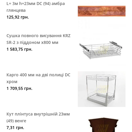
L= 3м h=23мм DC (94) амбра
глянцева
125,92
грн.
Сушка повного висування KRZ
SR-2 з піддоном х800 мм
1 583,75
грн.
Карго 400 мм на дві полиці DC
хром
1 709,55
грн.
Кут плінтуса внутрішній 23мм
(49) венге
7,31
грн.