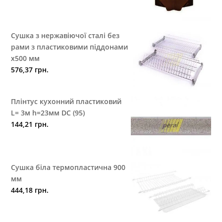
Сушка з нержавіючої сталі без
рами з пластиковими піддонами
х500 мм
576,37
грн.
Плінтус кухонний пластиковий
L= 3м h=23мм DC (95)
144,21
грн.
Сушка біла термопластична 900
мм
444,18
грн.