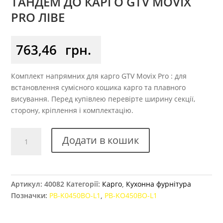
ТАНДЕМ ДО КАРГО GTV MOVIX
PRO ЛІВЕ
763,46
грн.
Комплект напрямних для карго GTV Movix Pro : для
встановлення сумісного кошика карго та плавного
висування. Перед купівлею перевірте ширину секції,
сторону, кріплення і комплектацію.
Тандем
Додати в кошик
до
карго
GTV
MOVIX
Артикул:
40082
Категорії:
Карго
,
Кухонна фурнітура
PRO
Позначки:
PB-K0450BO-L1
,
PB-KO450BO-L1
ліве
кількість