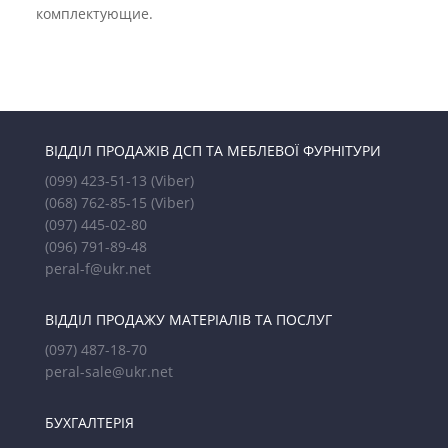
комплектующие.
ВІДДІЛ ПРОДАЖІВ ДСП ТА МЕБЛЕВОЇ ФУРНІТУРИ
(099) 423-51-13
(Viber)
(068) 762-85-15
(Viber)
(097) 445-02-80
(096) 791-89-48
peral-f@ukr.net
ВІДДІЛ ПРОДАЖУ МАТЕРІАЛІВ ТА ПОСЛУГ
(097) 487-18-70
peral-sale@ukr.net
БУХГАЛТЕРІЯ