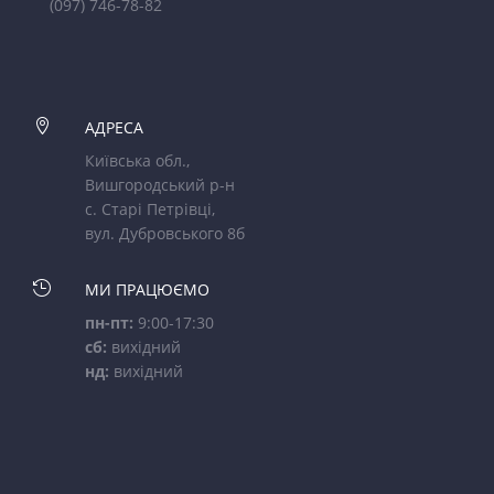
(097) 746-78-82

АДРЕСА
Київська обл.,
Вишгородський р-н
с. Старі Петрівці,
вул. Дубровського 8б

МИ ПРАЦЮЄМО
пн-пт:
9:00-17:30
сб:
вихідний
нд:
вихідний