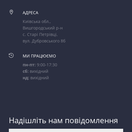

АДРЕСА
Київська обл.,
Вишгородський р-н
с. Старі Петрівці,
вул. Дубровського 8б

МИ ПРАЦЮЄМО
пн-пт:
9:00-17:30
сб:
вихідний
нд:
вихідний
Надішліть нам повідомлення