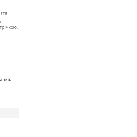
иття
д
стрічкою,
ачка: