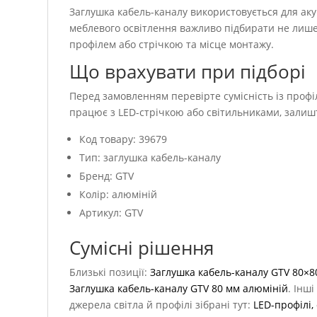
Заглушка кабель-каналу використовується для аку
меблевого освітлення важливо підбирати не лише 
профілем або стрічкою та місце монтажу.
Що врахувати при підборі
Перед замовленням перевірте сумісність із профі
працює з LED-стрічкою або світильниками, залиш
Код товару: 39679
Тип: заглушка кабель-каналу
Бренд: GTV
Колір: алюміній
Артикул: GTV
Сумісні рішення
Близькі позиції:
Заглушка кабель-каналу GTV 80×8
Заглушка кабель-каналу GTV 80 мм алюміній
. Інш
джерела світла й профілі зібрані тут:
LED-профілі,