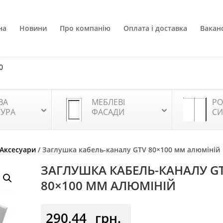
на
Новини
Про компанію
Оплата і доставка
Ваканс
0
ВА
МЕБЛЕВІ
РО
ТУРА
ФАСАДИ
СИ
Аксесуари
/ Заглушка кабель-каналу GTV 80×100 мм алюміній
ЗАГЛУШКА КАБЕЛЬ-КАНАЛУ G
80×100 ММ АЛЮМІНІЙ
290,44
грн.