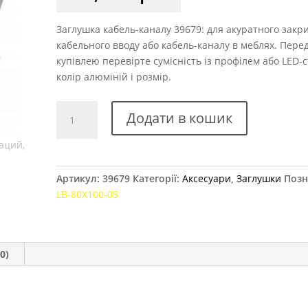
Заглушка кабель-каналу 39679: для акуратного закр
кабельного вводу або кабель-каналу в меблях. Пере
купівлею перевірте сумісність із профілем або LED-
колір алюміній і розмір.
Заглушка
Додати в кошик
кабель-
каналу
GTV
80x100
Артикул:
39679
Категорії:
Аксесуари
,
Заглушки
Позн
мм
LB-80X100-05
алюміній
кількість
0)