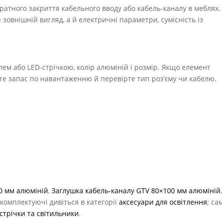
ратного закриття кабельного вводу або кабель-каналу в меблях.
зовнішній вигляд, а й електричні параметри, сумісність із
лем або LED-стрічкою, колір алюміній і розмір. Якщо елемент
те запас по навантаженню й перевірте тип роз’єму чи кабелю.
0 мм алюміній
,
Заглушка кабель-каналу GTV 80×100 мм алюміній
і комплектуючі дивіться в категорії
аксесуари для освітлення
; са
 стрічки та світильники
.