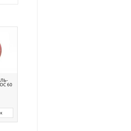
ЛЬ-
ОС 60
ик