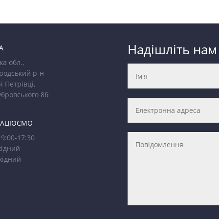
Надішліть нам
А
ка обл.,
родський р-н
і Петрівці,
убровського 8б
РАЦЮЄМО
9:00-17:30
ідний
хідний