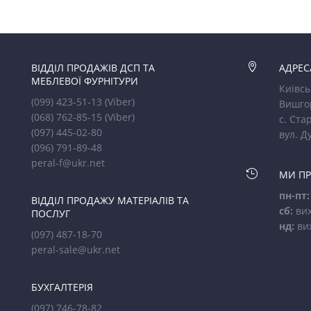
ВІДДІЛ ПРОДАЖІВ ДСП ТА

АДРЕС
МЕБЛЕВОЇ ФУРНІТУРИ
Київсь
(099) 423-51-13
(Viber)
Вишго
(068) 762-85-15
(Viber)
с. Стар
(097) 445-02-80
вул. Д
(096) 791-89-48
peral-f@ukr.net

МИ П
пн-пт:
ВІДДІЛ ПРОДАЖУ МАТЕРІАЛІВ ТА
сб:
вих
ПОСЛУГ
нд:
ви
(097) 487-18-70
peral-sale@ukr.net
БУХГАЛТЕРІЯ
(097) 746-78-82