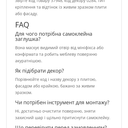
звірте код товару 37948, код декору 0284, тип
кріплення та відтінок із живим зразком плити
або фасаду.
FAQ
Для чого потрібна самоклейна
заглушка?
Вона маскує видимий отвір від мініфікса або
конфірмата та робить меблеву поверхню
акуратнішою.
Як підібрати декор?
Порівнюйте код і назву декору з плитою,
фасадом або крайкою, бажано за живим
зразком.
Чи потрібен інструмент для монтажу?
Ні, достатньо очистити поверхню, зняти
захисний шар і щільно притиснути самоклейку.
Що перевірити перед замовленням?