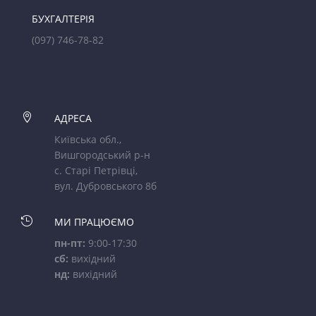
БУХГАЛТЕРІЯ
(097) 746-78-82

АДРЕСА
Київська обл.,
Вишгородський р-н
с. Старі Петрівці,
вул. Дубровського 8б

МИ ПРАЦЮЄМО
пн-пт:
9:00-17:30
сб:
вихідний
нд:
вихідний