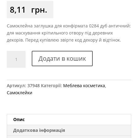
8,11
грн.
Самоклейна заглушка для конфірмата 0284 дуб античний:
для маскування кріпильного отвору під деревних
декорів. Перед купівлею звірте код декору й відтінок.
Заглушка
Додати в кошик
самоклеюча
для
конфірмату
0284
Артикул:
37948
Категорії:
Меблева косметика
,
дуб
Самоклейки
античний
кількість
Опис
Додаткова інформація