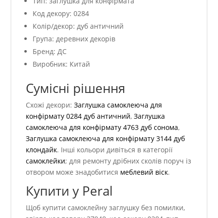
Тип: заглушка для конфірмата
Код декору: 0284
Колір/декор: дуб античний
Група: деревних декорів
Бренд: ДС
Виробник: Китай
Сумісні рішення
Схожі декори:
Заглушка самоклеюча для
конфірмату 0284 дуб античний
,
Заглушка
самоклеюча для конфірмату 4763 дуб сонома
,
Заглушка самоклеюча для конфірмату 3144 дуб
клондайк
. Інші кольори дивіться в категорії
самоклейки
; для ремонту дрібних сколів поруч із
отвором може знадобитися
меблевий віск
.
Купити у Peral
Щоб купити самоклейну заглушку без помилки,