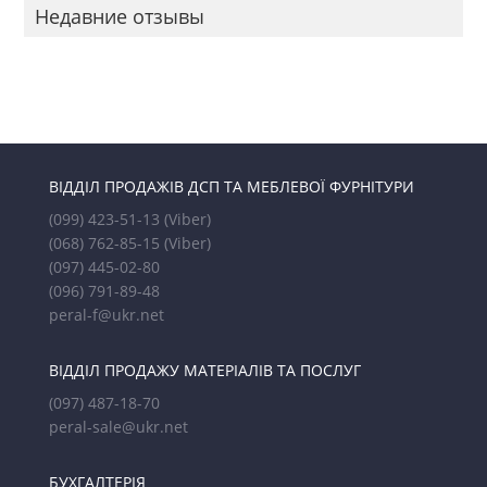
Недавние отзывы
ВІДДІЛ ПРОДАЖІВ ДСП ТА МЕБЛЕВОЇ ФУРНІТУРИ
(099) 423-51-13
(Viber)
(068) 762-85-15
(Viber)
(097) 445-02-80
(096) 791-89-48
peral-f@ukr.net
ВІДДІЛ ПРОДАЖУ МАТЕРІАЛІВ ТА ПОСЛУГ
(097) 487-18-70
peral-sale@ukr.net
БУХГАЛТЕРІЯ