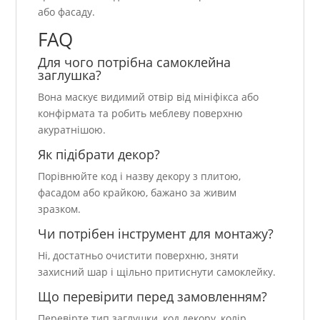
або фасаду.
FAQ
Для чого потрібна самоклейна
заглушка?
Вона маскує видимий отвір від мініфікса або
конфірмата та робить меблеву поверхню
акуратнішою.
Як підібрати декор?
Порівнюйте код і назву декору з плитою,
фасадом або крайкою, бажано за живим
зразком.
Чи потрібен інструмент для монтажу?
Ні, достатньо очистити поверхню, зняти
захисний шар і щільно притиснути самоклейку.
Що перевірити перед замовленням?
Перевірте тип заглушки, код декору, колір,