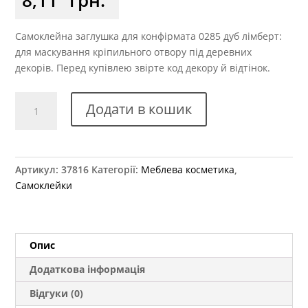
Самоклейна заглушка для конфірмата 0285 дуб лімберт:
для маскування кріпильного отвору під деревних
декорів. Перед купівлею звірте код декору й відтінок.
Заглушка
Додати в кошик
самоклеюча
для
конфірмату
0285
Артикул:
37816
Категорії:
Меблева косметика
,
дуб
Самоклейки
лімберт
кількість
Опис
Додаткова інформація
Відгуки (0)