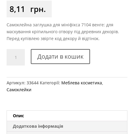
8,11
грн.
Самоклейна заглушка для мініфікса 7104 венге: для
маскування кріпильного отвору під деревних декорів.
Перед купівлею звірте код декору й відтінок.
Заглушка
Додати в кошик
самоклеюча
на
мініфікс
7104
Артикул:
33644
Категорії:
Меблева косметика
,
венге
Самоклейки
кількість
Опис
Додаткова інформація