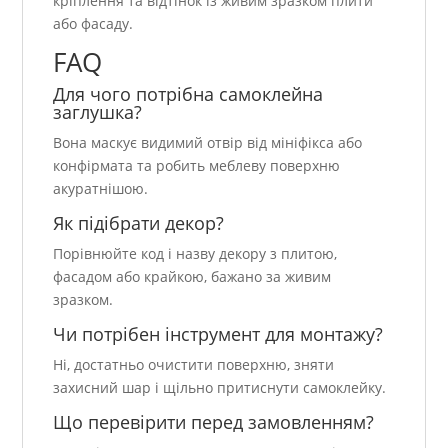
кріплення та відтінок із живим зразком плити
або фасаду.
FAQ
Для чого потрібна самоклейна
заглушка?
Вона маскує видимий отвір від мініфікса або
конфірмата та робить меблеву поверхню
акуратнішою.
Як підібрати декор?
Порівнюйте код і назву декору з плитою,
фасадом або крайкою, бажано за живим
зразком.
Чи потрібен інструмент для монтажу?
Ні, достатньо очистити поверхню, зняти
захисний шар і щільно притиснути самоклейку.
Що перевірити перед замовленням?