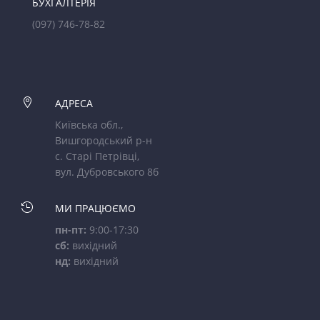
БУХГАЛТЕРІЯ
(097) 746-78-82

АДРЕСА
Київська обл.,
Вишгородський р-н
с. Старі Петрівці,
вул. Дубровського 8б

МИ ПРАЦЮЄМО
пн-пт:
9:00-17:30
сб:
вихідний
нд:
вихідний