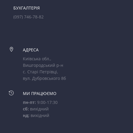
БУХГАЛТЕРІЯ
(097) 746-78-82

АДРЕСА
Київська обл.,
Вишгородський р-н
с. Старі Петрівці,
вул. Дубровського 8б

МИ ПРАЦЮЄМО
пн-пт:
9:00-17:30
сб:
вихідний
нд:
вихідний