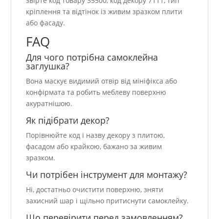
звірте код товару 35500, код декору 7111, тип
кріплення та відтінок із живим зразком плити
або фасаду.
FAQ
Для чого потрібна самоклейна
заглушка?
Вона маскує видимий отвір від мініфікса або
конфірмата та робить меблеву поверхню
акуратнішою.
Як підібрати декор?
Порівнюйте код і назву декору з плитою,
фасадом або крайкою, бажано за живим
зразком.
Чи потрібен інструмент для монтажу?
Ні, достатньо очистити поверхню, зняти
захисний шар і щільно притиснути самоклейку.
Що перевірити перед замовленням?