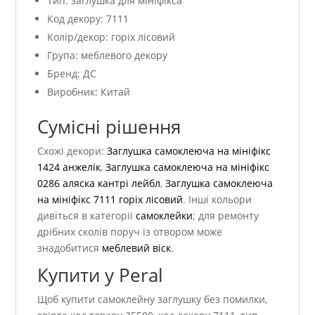
Тип: заглушка для мініфікса
Код декору: 7111
Колір/декор: горіх лісовий
Група: меблевого декору
Бренд: ДС
Виробник: Китай
Сумісні рішення
Схожі декори:
Заглушка самоклеюча на мініфікс
1424 анжелік
,
Заглушка самоклеюча на мініфікс
0286 аляска кантрі лейбл
,
Заглушка самоклеюча
на мініфікс 7111 горіх лісовий
. Інші кольори
дивіться в категорії
самоклейки
; для ремонту
дрібних сколів поруч із отвором може
знадобитися
меблевий віск
.
Купити у Peral
Щоб купити самоклейну заглушку без помилки,