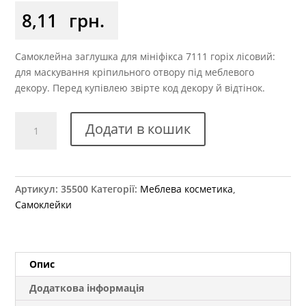
8,11
грн.
Самоклейна заглушка для мініфікса 7111 горіх лісовий:
для маскування кріпильного отвору під меблевого
декору. Перед купівлею звірте код декору й відтінок.
Заглушка
Додати в кошик
самоклеюча
на
мініфікс
7111
Артикул:
35500
Категорії:
Меблева косметика
,
горіх
Самоклейки
лісовий
кількість
Опис
Додаткова інформація