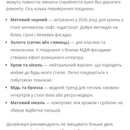
можуть повністю змінити сприйняття кухні без дорогого
ремонту. Ось кілька перевірених поєднань:
Матовий чорний
— актуально у 2026 році для кухонь у
стилі мінімалізм, лофт, індастріал. Добре виглядає на
білих, сірих і бежевих фасадах.
Золото (сатин або глянець)
— для класики та
неокласики. У поєднанні з білими МДФ-фасадами
створює ефект розкішного інтер’єру.
Хром та нікель
— нейтральний варіант, що підходить
майже до будь-якого стилю. Легко поєднується з
побутовою технікою.
Мідь та бронза
— модний тренд для теплих, «живих»
інтер’єрів у стилі бохо або ретро-модерн.
Матовий нікель
— компроміс між хромом і сріблом, не
збирає відбитки пальців.
Дизайнери рекомендують не змішувати більше двох