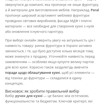
звернутися до компанії, яка пропонує не лише фурнітуру,
а й матеріали для виготовлення меблів. Наприклад,
Peral
пропонує широкий асортимент меблевої фурнітури
провідних світових виробників, фасади МДФ і плитні
матеріали — все необхідне для створення кухні з нуля
або оновлення існуючого гарнітуру.
При виборі онлайн зверніть увагу на актуальність цін і
наявність товару: ринок фурнітури в Україні активно
змінюється, і те, що було доступне кілька місяців тому,
може зникнути з продажу. Уточнюйте наявність перед
замовленням — особливо якщо купуєте велику партію
для всієї кухні. Корисно також заздалегідь вивчити
поради щодо облаштування кухні
, щоб усі елементи —
від техніки до фурнітури — складалися в єдину
концепцію.
Висновок: як зробити правильний вибір
Вибір
ручок для кухні
— це баланс між естетикою,
функціональністю та бюджетом. Ключові критерії, які