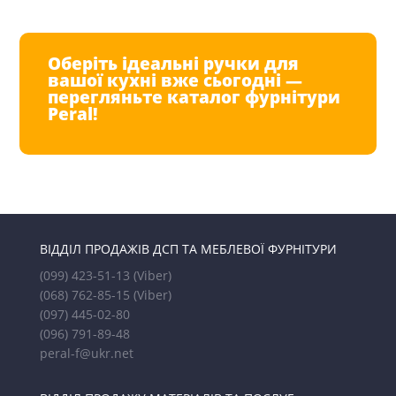
Оберіть ідеальні ручки для
вашої кухні вже сьогодні —
перегляньте каталог фурнітури
Peral!
ВІДДІЛ ПРОДАЖІВ ДСП ТА МЕБЛЕВОЇ ФУРНІТУРИ
(099) 423-51-13
(Viber)
(068) 762-85-15
(Viber)
(097) 445-02-80
(096) 791-89-48
peral-f@ukr.net