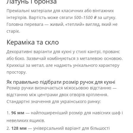
Латунь і бронза
Преміальні матеріали для класичних або вінтажних
інтер’єрів. Вартість може сягати
500–1500 ₴
за штуку.
Головна перевага — живий, «теплий» вигляд, який не
старіє.
Кераміка та скло
Декоративні варіанти для кухні у стилі кантрі, прованс
або бохо. Зазвичай комбінуються з металевою основою.
Крихкіші за метал, але надають унікального характеру
простору.
Як правильно підібрати розмір ручок для кухні
Розмір ручки визначається міжосьовою відстанню —
відстанню між центрами двох отворів кріплення.
Стандартні значення для українського ринку:
96 мм
— найпоширеніший розмір для навісних шаф і
невеликих ящиків.
128 мм
— універсальний варіант для більшості