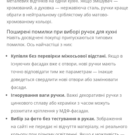
металевих відтінків на одній кухні. Якщо змішувач —
хромований, а духовка — нержавіюча сталь, ручки краще
обрати в нейтральному сріблястому або матово-
хромованому кольорі.
Поширені помилки при виборі ручок для кухні
Навіть досвідчені покупці припускаються типових
помилок. Ось найчастіші з них:
Купівля без перевірки міжосьової відстані.
Якщо в
існуючих фасадах вже є отвори, нові ручки мають
точно відповідати тим же параметрам — інакше
доведеться свердлити нові отвори або замінювати
фасади.
Ігнорування ваги ручки.
Важкі декоративні ручки з
цинкового сплаву або кераміки з часом можуть
розхитати кріплення у МДФ-фасадах.
Вибір за фото без тестування в руках.
Зображення
на сайті не передає ні відчуття матеріалу, ні реального
кольору при різному освітленні. Якщо є можливість —