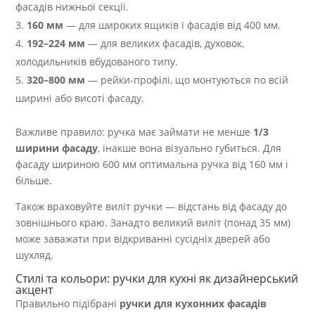
фасадів нижньої секції.
160 мм
— для широких ящиків і фасадів від 400 мм.
192–224 мм
— для великих фасадів, духовок,
холодильників вбудованого типу.
320–800 мм
— рейки-профілі, що монтуються по всій
ширині або висоті фасаду.
Важливе правило: ручка має займати не менше
1/3
ширини фасаду
, інакше вона візуально губиться. Для
фасаду шириною 600 мм оптимальна ручка від 160 мм і
більше.
Також враховуйте виліт ручки — відстань від фасаду до
зовнішнього краю. Занадто великий виліт (понад 35 мм)
може заважати при відкриванні сусідніх дверей або
шухляд.
Стилі та кольори: ручки для кухні як дизайнерський
акцент
Правильно підібрані
ручки для кухонних фасадів