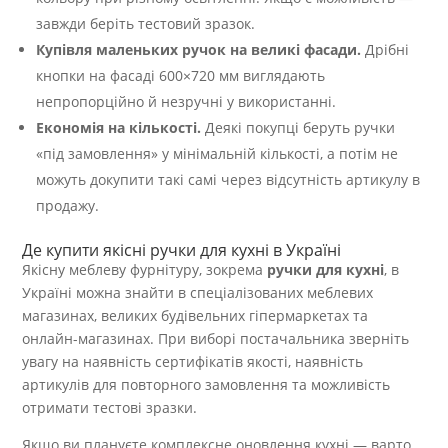
завжди беріть тестовий зразок.
Купівля маленьких ручок на великі фасади.
Дрібні
кнопки на фасаді 600×720 мм виглядають
непропорційно й незручні у використанні.
Економія на кількості.
Деякі покупці беруть ручки
«під замовлення» у мінімальній кількості, а потім не
можуть докупити такі самі через відсутність артикулу в
продажу.
Де купити якісні ручки для кухні в Україні
Якісну меблеву фурнітуру, зокрема
ручки для кухні
, в
Україні можна знайти в спеціалізованих меблевих
магазинах, великих будівельних гіпермаркетах та
онлайн-магазинах. При виборі постачальника зверніть
увагу на наявність сертифікатів якості, наявність
артикулів для повторного замовлення та можливість
отримати тестові зразки.
Якщо ви плануєте комплексне оновлення кухні — варто