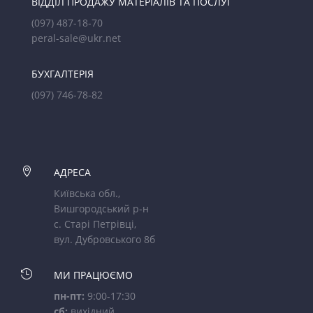
ВІДДІЛ ПРОДАЖУ МАТЕРІАЛІВ ТА ПОСЛУГ
(097) 487-18-70
peral-sale@ukr.net
БУХГАЛТЕРІЯ
(097) 746-78-82

АДРЕСА
Київська обл.,
Вишгородський р-н
с. Старі Петрівці,
вул. Дубровського 8б

МИ ПРАЦЮЄМО
пн-пт:
9:00-17:30
сб:
вихідний