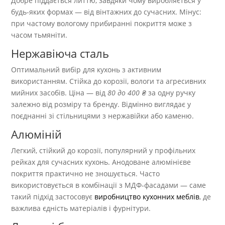
Добре піддається литтю, завдяки чому виробляється у
будь-яких формах — від вінтажних до сучасних. Мінус:
при частому вологому прибиранні покриття може з
часом тьмяніти.
Нержавіюча сталь
Оптимальний вибір для кухонь з активним
використанням. Стійка до корозії, вологи та агресивних
мийних засобів. Ціна — від
80 до 400 ₴
за одну ручку
залежно від розміру та бренду. Відмінно виглядає у
поєднанні зі стільницями з нержавійки або каменю.
Алюміній
Легкий, стійкий до корозії, популярний у профільних
рейках для сучасних кухонь. Анодоване алюмінієве
покриття практично не зношується. Часто
використовується в комбінації з МДФ-фасадами — саме
такий підхід застосовує
виробництво кухонних меблів
, де
важлива єдність матеріалів і фурнітури.