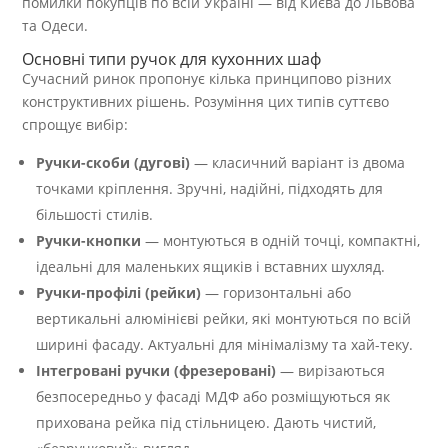
помилки покупців по всій Україні — від Києва до Львова
та Одеси.
Основні типи ручок для кухонних шаф
Сучасний ринок пропонує кілька принципово різних
конструктивних рішень. Розуміння цих типів суттєво
спрощує вибір:
Ручки-скоби (дугові)
— класичний варіант із двома
точками кріплення. Зручні, надійні, підходять для
більшості стилів.
Ручки-кнопки
— монтуються в одній точці, компактні,
ідеальні для маленьких ящиків і вставних шухляд.
Ручки-профілі (рейки)
— горизонтальні або
вертикальні алюмінієві рейки, які монтуються по всій
ширині фасаду. Актуальні для мінімалізму та хай-теку.
Інтегровані ручки (фрезеровані)
— вирізаються
безпосередньо у фасаді МДФ або розміщуються як
прихована рейка під стільницею. Дають чистий,