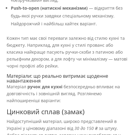
«безручковий» вигляд.
Push-to-open (натискні механізми)
— відкриття без
будь-якої ручки завдяки спеціальному механізму.
Найдорожчий і найбільш хайтек варіант.
Кожен тип має свої переваги залежно від стилю кухні та
бюджету. Наприклад, для кухні у стилі прованс або
класика найкраще пасують ручки-скоби з патиною або
рельєфним декором, а для лофту чи мінімалізму — матові
чорні профілі або рейки.
Матеріали: що реально витримає щоденне
навантаження
Матеріал
ручок для кухні
безпосередньо впливає на
довговічність і зовнішній вигляд. Розглянемо
найпоширеніші варіанти:
Цинковий сплав (замак)
Найдоступніший матеріал, широко представлений в
Україні у ціновому діапазоні від
30 до 150 ₴
за штуку.