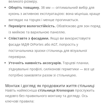
великого розміру.
Оберіть товщину.
38 мм — оптимальний вибір для
кухонь з активною експлуатацією: вона міцніша, краще
виглядає на торцях і менше прогинається.
Перевірте вологостійкість.
Обов’язково для зон поряд
із мийкою та варильною панеллю.
Співставте з фасадами.
Якщо ви використовуєте
фасади МДФ DiPortes або AGT, попросіть у
постачальника зразки стільниць для візуальної
перевірки.
Уточніть наявність аксесуарів.
Торцеві планки,
з’єднувальні профілі, силіконові герметики — все це
потрібно замовляти разом зі стільницею.
Монтаж і догляд: як продовжити життя стільниці
Навіть найякісніша
стільниця Kronospan
прослужить
недовго без правильного монтажу та догляду. Ось
ключові правила: