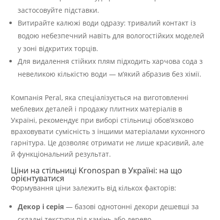
застосовуйте підставки.
Витирайте калюжі води одразу: тривалий контакт із
водою небезпечний навіть для вологостійких моделей
у зоні відкритих торців.
Для видалення стійких плям підходить харчова сода з
невеликою кількістю води — м’який абразив без хімії.
Компанія Peral, яка спеціалізується на виготовленні
меблевих деталей і продажу плитних матеріалів в
Україні, рекомендує при виборі стільниці обов’язково
враховувати сумісність з іншими матеріалами кухонного
гарнітура. Це дозволяє отримати не лише красивий, але
й функціональний результат.
Ціни на стільниці Kronospan в Україні: на що
орієнтуватися
Формування ціни залежить від кількох факторів:
Декор і серія
— базові однотонні декори дешевші за
складні текстури під камінь або дерево.