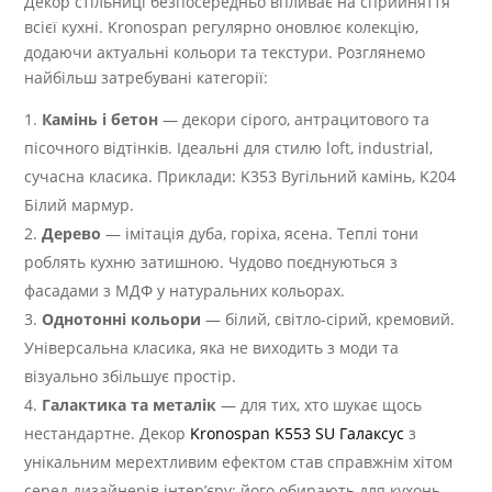
Декор стільниці безпосередньо впливає на сприйняття
всієї кухні. Kronospan регулярно оновлює колекцію,
додаючи актуальні кольори та текстури. Розглянемо
найбільш затребувані категорії:
Камінь і бетон
— декори сірого, антрацитового та
пісочного відтінків. Ідеальні для стилю loft, industrial,
сучасна класика. Приклади: K353 Вугільний камінь, K204
Білий мармур.
Дерево
— імітація дуба, горіха, ясена. Теплі тони
роблять кухню затишною. Чудово поєднуються з
фасадами з МДФ у натуральних кольорах.
Однотонні кольори
— білий, світло-сірий, кремовий.
Універсальна класика, яка не виходить з моди та
візуально збільшує простір.
Галактика та металік
— для тих, хто шукає щось
нестандартне. Декор
Kronospan K553 SU Галаксус
з
унікальним мерехтливим ефектом став справжнім хітом
серед дизайнерів інтер’єру: його обирають для кухонь