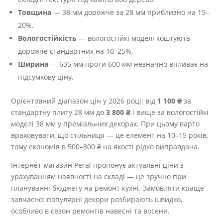
Товщина
— 38 мм дорожче за 28 мм приблизно на 15–
20%.
Вологостійкість
— вологостійкі моделі коштують
дорожче стандартних на 10–25%.
Ширина
— 635 мм проти 600 мм незначно впливає на
підсумкову ціну.
Орієнтовний діапазон цін у 2026 році: від
1 100 ₴
за
стандартну плиту 28 мм до
3 800 ₴
і вище за вологостійкі
моделі 38 мм у преміальних декорах. При цьому варто
враховувати, що стільниця — це елемент на 10–15 років,
тому економія в 500–800 ₴ на якості рідко виправдана.
Інтернет-магазин Peral пропонує актуальні ціни з
урахуванням наявності на складі — це зручно при
плануванні бюджету на ремонт кухні. Замовляти краще
завчасно: популярні декори розбирають швидко,
особливо в сезон ремонтів навесні та восени.