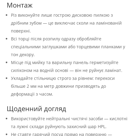
Монтаж
Різ виконуйте лише гострою дисковою пилкою з
дрібним зубом — це виключає сколи на ламінованій
поверхні.
Всі торці після розпилу одразу обробляйте
спеціальними заглушками або торцевими планками у
тон декору.
Місце під мийку та варильну панель герметизуйте
силіконом на водній основі — він не руйнує ламінат.
Укладайте стільницю строго за рівнем: перекоси
більше 2 мм на метр довжини призводять до
деформації з часом.
Щоденний догляд
Використовуйте нейтральні чистячі засоби — кислотні
та лужні склади руйнують захисний шар HPL.
Не ставте гарячий посуд прямо на поверхню —