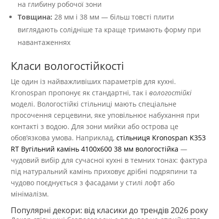
на глибину робочої зони
Товщина:
28 мм і 38 мм — більш товсті плити
виглядають солідніше та краще тримають форму при
навантаженнях
Класи вологостійкості
Це один із найважливіших параметрів для кухні.
Kronospan пропонує як стандартні, так і
вологостійкі
моделі. Вологостійкі стільниці мають спеціальне
просочення серцевини, яке уповільнює набухання при
контакті з водою. Для зони мийки або острова це
обов’язкова умова. Наприклад,
стільниця Kronospan K353
RT Вугільний камінь 4100х600 38 мм вологостійка
—
чудовий вибір для сучасної кухні в темних тонах: фактура
під натуральний камінь приховує дрібні подряпини та
чудово поєднується з фасадами у стилі лофт або
мінімалізм.
Популярні декори: від класики до трендів 2026 року