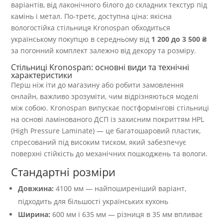
варіантів, від лаконічного білого до складних текстур під
камінь і метал. По-третє, доступна ціна: якісна
вологостійка стільниця Kronospan обходиться
українському покупцю в середньому від
1 200 до 3 500 ₴
за погонний комплект залежно від декору та розміру.
Стільниці Kronospan: основні види та технічні
характеристики
Перш ніж іти до магазину або робити замовлення
онлайн, важливо зрозуміти, чим відрізняються моделі
між собою. Kronospan випускає постформінгові стільниці
на основі ламінованого ДСП із захисним покриттям HPL
(High Pressure Laminate) — це багатошаровий пластик,
спресований під високим тиском, який забезпечує
поверхні стійкість до механічних пошкоджень та вологи.
Стандартні розміри
Довжина:
4100 мм — найпоширеніший варіант,
підходить для більшості українських кухонь
Ширина:
600 мм і 635 мм — різниця в 35 мм впливає