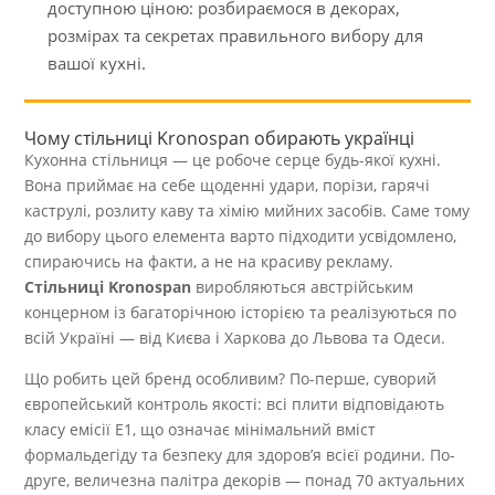
доступною ціною: розбираємося в декорах,
розмірах та секретах правильного вибору для
вашої кухні.
Чому стільниці Kronospan обирають українці
Кухонна стільниця — це робоче серце будь-якої кухні.
Вона приймає на себе щоденні удари, порізи, гарячі
каструлі, розлиту каву та хімію мийних засобів. Саме тому
до вибору цього елемента варто підходити усвідомлено,
спираючись на факти, а не на красиву рекламу.
Стільниці Kronospan
виробляються австрійським
концерном із багаторічною історією та реалізуються по
всій Україні — від Києва і Харкова до Львова та Одеси.
Що робить цей бренд особливим? По-перше, суворий
європейський контроль якості: всі плити відповідають
класу емісії E1, що означає мінімальний вміст
формальдегіду та безпеку для здоров’я всієї родини. По-
друге, величезна палітра декорів — понад 70 актуальних