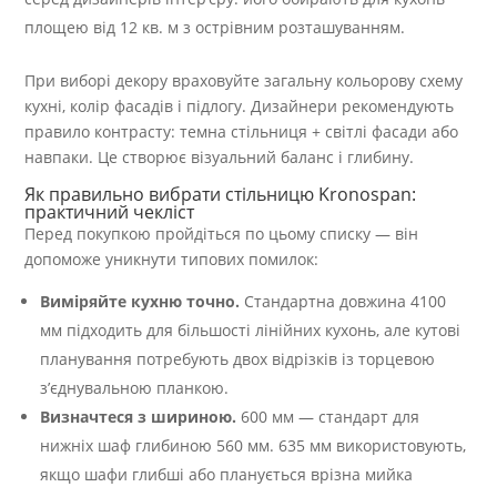
площею від 12 кв. м з острівним розташуванням.
При виборі декору враховуйте загальну кольорову схему
кухні, колір фасадів і підлогу. Дизайнери рекомендують
правило контрасту: темна стільниця + світлі фасади або
навпаки. Це створює візуальний баланс і глибину.
Як правильно вибрати стільницю Kronospan:
практичний чекліст
Перед покупкою пройдіться по цьому списку — він
допоможе уникнути типових помилок:
Виміряйте кухню точно.
Стандартна довжина 4100
мм підходить для більшості лінійних кухонь, але кутові
планування потребують двох відрізків із торцевою
з’єднувальною планкою.
Визначтеся з шириною.
600 мм — стандарт для
нижніх шаф глибиною 560 мм. 635 мм використовують,
якщо шафи глибші або планується врізна мийка