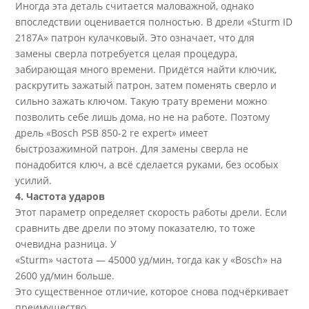
Иногда эта деталь считается маловажной, однако
впоследствии оценивается полностью. В дрели «Sturm ID
2187А» патрон кулачковый. Это означает, что для
замены сверла потребуется целая процедура,
забирающая много времени. Придётся найти ключик,
раскрутить зажатый патрон, затем поменять сверло и
сильно зажать ключом. Такую трату времени можно
позволить себе лишь дома, но не на работе. Поэтому
дрель «Bosch PSB 850-2 re expert» имеет
быстрозажимной патрон. Для замены сверла не
понадобится ключ, а всё сделается руками, без особых
усилий.
4. Частота ударов
Этот параметр определяет скорость работы дрели. Если
сравнить две дрели по этому показателю, то тоже
очевидна разница. У
«Sturm» частота — 45000 уд/мин, тогда как у «Bosch» на
2600 уд/мин больше.
Это существенное отличие, которое снова подчёркивает
преимущество