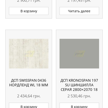
2 900,71
грн.
2 197,45
грн.
В корзину
Читать далее
ДСП SWISSPAN 0436
ДСП KRONOSPAN 197
НОРДЛЕНД WL 18 ММ
SU ШИНШИЛЛА
СЕРАЯ 2800×2070 18
ММ
2 434,64
грн.
2 530,46
грн.
В корзину
В корзину