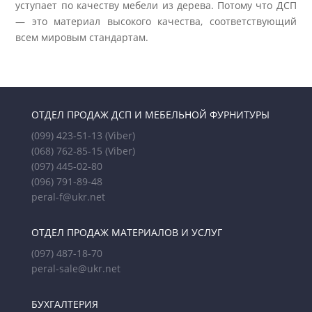
уступает по качеству мебели из дерева. Потому что ДСП
— это материал высокого качества, соответствующий
всем мировым стандартам.
ОТДЕЛ ПРОДАЖ ДСП И МЕБЕЛЬНОЙ ФУРНИТУРЫ
(099) 423-51-13
(Viber)
(068) 762-85-15
(Viber)
(097) 445-02-80
(096) 791-89-48
peral-f@ukr.net
ОТДЕЛ ПРОДАЖ МАТЕРИАЛОВ И УСЛУГ
(097) 487-18-70
peral-sale@ukr.net
БУХГАЛТЕРИЯ