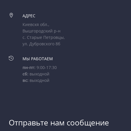

АДРЕС
Киевскя обл.,
Вышгородский р-н
с. Старые Петровцы,
ул. Дубровского 8б

МЫ РАБОТАЕМ
пн-пт:
9:00-17:30
сб:
выходной
вс:
выходной
Отправьте нам сообщение