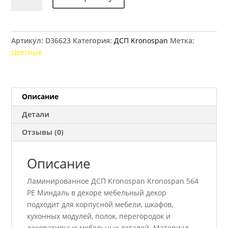
товара
ДСП
Kronospan
564
Артикул:
D36623
Категория:
ДСП Kronospan
Метка:
РЕ
Цветные
Миндаль
2800x2070
18
мм
Описание
Детали
Отзывы (0)
Описание
Ламинированное ДСП Kronospan Kronospan 564
РЕ Миндаль в декоре мебельный декор
подходит для корпусной мебели, шкафов,
кухонных модулей, полок, перегородок и
декоративных мебельных деталей. Материал