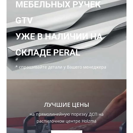
МЕБЕЛЬНЫХ РУЧЕК
GTV
УЖЕ В НАЛИЧИИ НА
СКЛАДЕ PERAL
* спрашивайте детали у Вашего менеджера
ЛУЧШИЕ ЦЕНЫ
на прямолинейную порезку ДСП на
распилочном центре Holzma