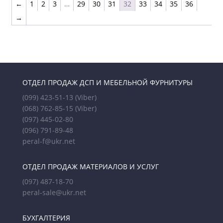
←
1
2
3
…
29
30
31
32
33
34
35
36
→
ОТДЕЛ ПРОДАЖ ДСП И МЕБЕЛЬНОЙ ФУРНИТУРЫ
(099) 423-51-13
(Viber)
(068) 762-85-15
(Viber)
(097) 445-02-80
(096) 791-89-48
peral-f@ukr.net
ОТДЕЛ ПРОДАЖ МАТЕРИАЛОВ И УСЛУГ
(097) 487-18-70
peral-sale@ukr.net
БУХГАЛТЕРИЯ