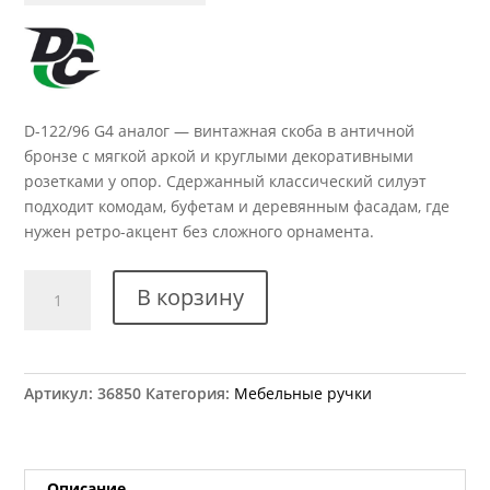
D-122/96 G4 аналог — винтажная скоба в античной
бронзе с мягкой аркой и круглыми декоративными
розетками у опор. Сдержанный классический силуэт
подходит комодам, буфетам и деревянным фасадам, где
нужен ретро-акцент без сложного орнамента.
Количество
В корзину
товара
Ручка
мебельная
D-
Артикул:
36850
Категория:
Мебельные ручки
122/96
G4
аналог
Описание