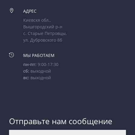

АДРЕС
Киевскя обл.,
Вышгородский р-н
с. Старые Петровцы,
ул. Дубровского 8б

МЫ РАБОТАЕМ
пн-пт:
9:00-17:30
сб:
выходной
вс:
выходной
Отправьте нам сообщение