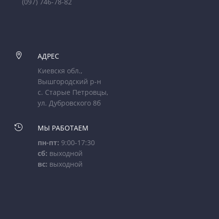
(097) 746-78-82

АДРЕС
Киевскя обл.,
Вышгородский р-н
с. Старые Петровцы,
ул. Дубровского 8б

МЫ РАБОТАЕМ
пн-пт:
9:00-17:30
сб:
выходной
вс:
выходной