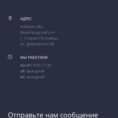

АДРЕС
Киевскя обл.,
Вышгородский р-н
с. Старые Петровцы,
ул. Дубровского 8б

МЫ РАБОТАЕМ
пн-пт:
9:00-17:30
сб:
выходной
вс:
выходной
Отправьте нам сообщение