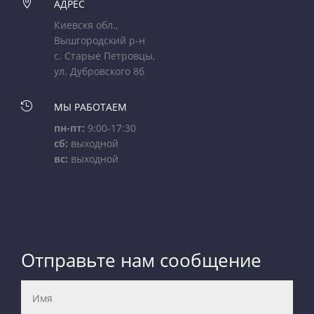

АДРЕС
Киевскя обл.,
Вышгородский р-н
с. Старые Петровцы,
ул. Дубровского 8б

МЫ РАБОТАЕМ
пн-пт:
9:00-17:30
сб:
выходной
вс:
выходной
Отправьте нам сообщение