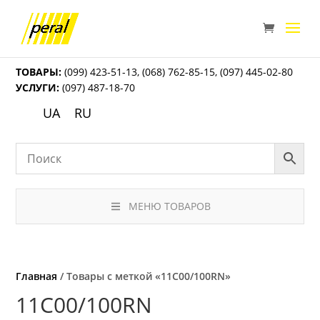
ТОВАРЫ:
(099) 423-51-13
,
(068) 762-85-15
,
(097) 445-02-80
УСЛУГИ:
(097) 487-18-70
UA
RU
МЕНЮ ТОВАРОВ
Главная
/ Товары с меткой «11С00/100RN»
11С00/100RN