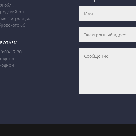
я обл.,
родский р-н
рые Петровцы,
бровского 8б
АБОТАЕМ
9:00-17:30
ходной
ходной