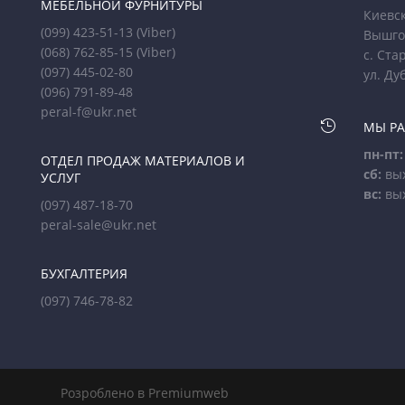
МЕБЕЛЬНОЙ ФУРНИТУРЫ
Киевск
(099) 423-51-13
(Viber)
Вышго
(068) 762-85-15
(Viber)
с. Ста
(097) 445-02-80
ул. Ду
(096) 791-89-48
peral-f@ukr.net

МЫ Р
пн-пт:
ОТДЕЛ ПРОДАЖ МАТЕРИАЛОВ И
сб:
вы
УСЛУГ
вс:
вы
(097) 487-18-70
peral-sale@ukr.net
БУХГАЛТЕРИЯ
(097) 746-78-82
Розроблено в Premiumweb