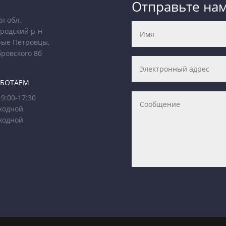
Отправьте на
я обл.,
родский р-н
рые Петровцы,
бровского 8б
АБОТАЕМ
9:00-17:30
ходной
ходной