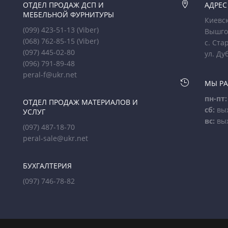
ОТДЕЛ ПРОДАЖ ДСП И

АДРЕС
МЕБЕЛЬНОЙ ФУРНИТУРЫ
Киевск
(099) 423-51-13
(Viber)
Вышго
(068) 762-85-15
(Viber)
с. Ста
(097) 445-02-80
ул. Ду
(096) 791-89-48
peral-f@ukr.net

МЫ Р
пн-пт:
ОТДЕЛ ПРОДАЖ МАТЕРИАЛОВ И
сб:
вы
УСЛУГ
вс:
вы
(097) 487-18-70
peral-sale@ukr.net
БУХГАЛТЕРИЯ
(097) 746-78-82