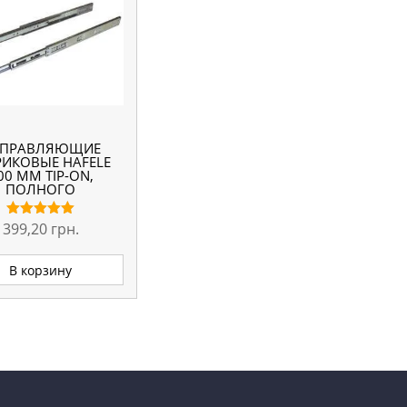
АПРАВЛЯЮЩИЕ
ИКОВЫЕ HAFELE
00 ММ TIP-ON,
ПОЛНОГО
ЫДВИЖЕНИЯ,
КОВОЙ МОНТАЖ
399,20
грн.
Оценка
5.00
из 5
В корзину