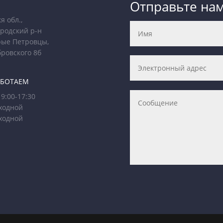
Отправьте на
я обл.,
родский р-н
рые Петровцы,
бровского 8б
АБОТАЕМ
9:00-17:30
ходной
ходной