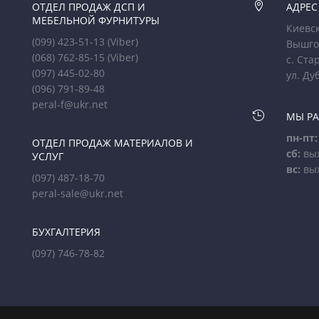
ОТДЕЛ ПРОДАЖ ДСП И

АДРЕС
МЕБЕЛЬНОЙ ФУРНИТУРЫ
Киевск
(099) 423-51-13
(Viber)
Вышго
(068) 762-85-15
(Viber)
с. Ста
(097) 445-02-80
ул. Ду
(096) 791-89-48
peral-f@ukr.net

МЫ Р
пн-пт:
ОТДЕЛ ПРОДАЖ МАТЕРИАЛОВ И
сб:
вы
УСЛУГ
вс:
вы
(097) 487-18-70
peral-sale@ukr.net
БУХГАЛТЕРИЯ
(097) 746-78-82