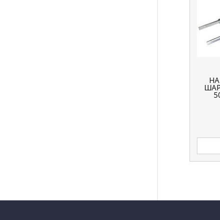
Н
ШАР
5
В
БО