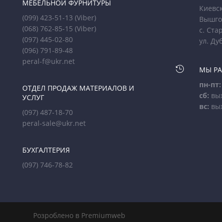
МЕБЕЛЬНОЙ ФУРНИТУРЫ
Киевск
(099) 423-51-13
(Viber)
Вышго
(068) 762-85-15
(Viber)
с. Ста
(097) 445-02-80
ул. Ду
(096) 791-89-48
peral-f@ukr.net

МЫ Р
пн-пт:
ОТДЕЛ ПРОДАЖ МАТЕРИАЛОВ И
сб:
вы
УСЛУГ
вс:
вы
(097) 487-18-70
peral-sale@ukr.net
БУХГАЛТЕРИЯ
(097) 746-78-82
Розроблено в Premiumweb