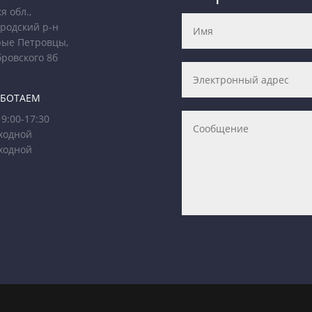
я обл.,
родский р-н
рые Петровцы,
бровского 8б
АБОТАЕМ
9:00-17:30
ходной
ходной