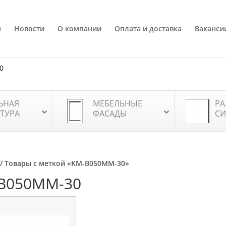
я
Новости
О компании
Оплата и доставка
Ваканси
80
ЬНАЯ
МЕБЕЛЬНЫЕ
РА
ТУРА
ФАСАДЫ
СИ
/ Товары с меткой «KM-B050MM-30»
B050MM-30