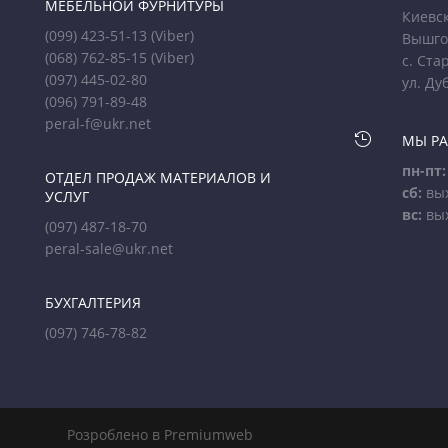
МЕБЕЛЬНОЙ ФУРНИТУРЫ
Киевск
(099) 423-51-13
(Viber)
Вышго
(068) 762-85-15
(Viber)
с. Ста
(097) 445-02-80
ул. Ду
(096) 791-89-48
peral-f@ukr.net

МЫ Р
пн-пт:
ОТДЕЛ ПРОДАЖ МАТЕРИАЛОВ И
сб:
вы
УСЛУГ
вс:
вы
(097) 487-18-70
peral-sale@ukr.net
БУХГАЛТЕРИЯ
(097) 746-78-82
Розроблено в Premiumweb