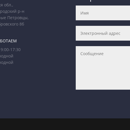
я обл.,
родский р-н
рые Петровцы,
бровского 8б
АБОТАЕМ
9:00-17:30
ходной
ходной