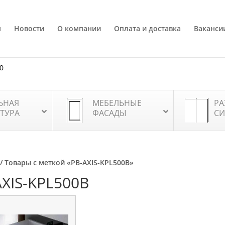
я
Новости
О компании
Оплата и доставка
Ваканси
80
ЬНАЯ
МЕБЕЛЬНЫЕ
РА
ТУРА
ФАСАДЫ
СИ
/ Товары с меткой «PB-AXIS-KPL500B»
AXIS-KPL500B