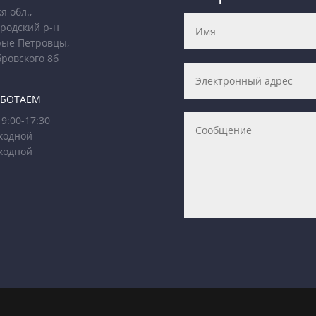
я обл.,
родский р-н
рые Петровцы,
бровского 8б
АБОТАЕМ
9:00-17:30
ходной
ходной