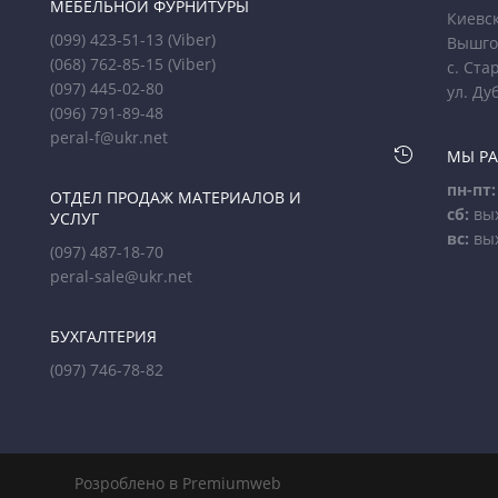
МЕБЕЛЬНОЙ ФУРНИТУРЫ
Киевск
(099) 423-51-13
(Viber)
Вышго
(068) 762-85-15
(Viber)
с. Ста
(097) 445-02-80
ул. Ду
(096) 791-89-48
peral-f@ukr.net

МЫ Р
пн-пт:
ОТДЕЛ ПРОДАЖ МАТЕРИАЛОВ И
сб:
вы
УСЛУГ
вс:
вы
(097) 487-18-70
peral-sale@ukr.net
БУХГАЛТЕРИЯ
(097) 746-78-82
Розроблено в Premiumweb