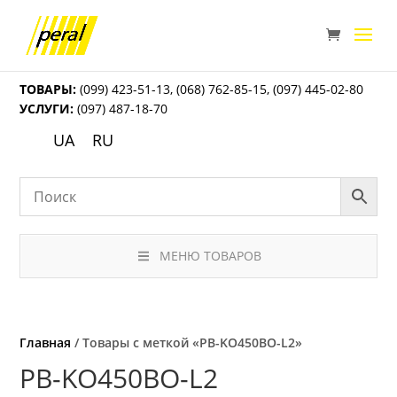
ТОВАРЫ:
(099) 423-51-13
,
(068) 762-85-15
,
(097) 445-02-80
УСЛУГИ:
(097) 487-18-70
UA
RU
МЕНЮ ТОВАРОВ
Главная
/ Товары с меткой «PB-KO450BO-L2»
PB-KO450BO-L2