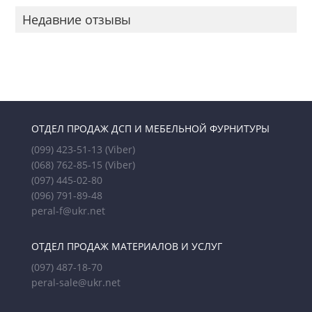
можно
Недавние отзывы
выбрать
на
странице
товара.
ОТДЕЛ ПРОДАЖ ДСП И МЕБЕЛЬНОЙ ФУРНИТУРЫ
(099) 423-51-13
(Viber)
(068) 762-85-15
(Viber)
(097) 445-02-80
(096) 791-89-48
peral-f@ukr.net
ОТДЕЛ ПРОДАЖ МАТЕРИАЛОВ И УСЛУГ
(097) 487-18-70
peral-sale@ukr.net