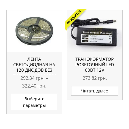
ОЖИДАЕТСЯ
ЛЕНТА
ТРАНСФОРМАТОР
СВЕТОДИОДНАЯ НА
РОЗЕТОЧНЫЙ LED
120 ДИОДОВ БЕЗ
60ВТ 12V
СИЛИКОНА 5 М 3528
292,34
грн.
–
273,82
грн.
Диапазон
322,40
грн.
Читать далее
цен:
Этот
Выберите
товар
292,34 грн.
параметры
имеет
–
несколько
322,40 грн.
вариаций.
Опции