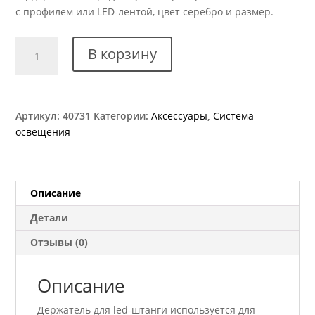
с профилем или LED-лентой, цвет серебро и размер.
Количество
В корзину
товара
Держатель
для
прямоугольной
Артикул:
40731
Категории:
Аксессуары
,
Система
LED-
освещения
штанги
LUMINO
Rejs
серебро
Описание
TR19.0033.05.049
Детали
Отзывы (0)
Описание
Держатель для led-штанги используется для